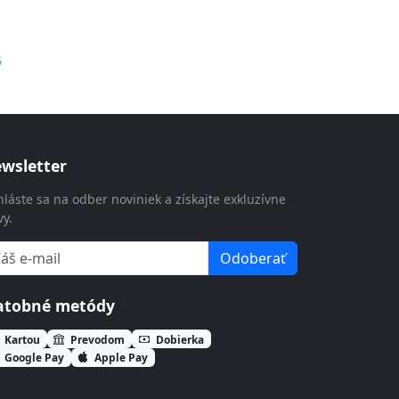
G
wsletter
hláste sa na odber noviniek a získajte exkluzívne
vy.
Odoberať
atobné metódy
Kartou
Prevodom
Dobierka
Google Pay
Apple Pay