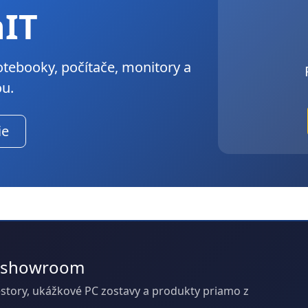
hIT
Notebooky, počítače, monitory a
ou.
ie
 a showroom
riestory, ukážkové PC zostavy a produkty priamo z