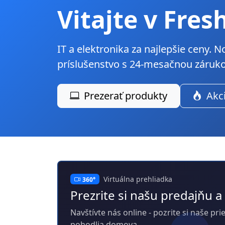
Vitajte v Fres
IT a elektronika za najlepšie ceny. 
príslušenstvo s 24-mesačnou záruk
Prezerať produkty
Akc
Virtuálna prehliadka
360°
Prezrite si našu predajňu
Navštívte nás online - pozrite si naše p
pohodlia domova.