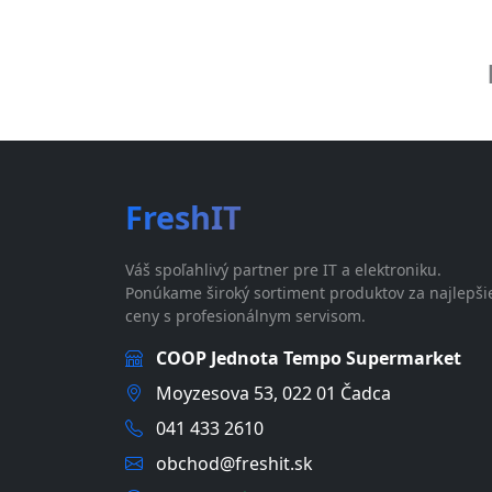
FreshIT
Váš spoľahlivý partner pre IT a elektroniku.
Ponúkame široký sortiment produktov za najlepši
ceny s profesionálnym servisom.
COOP Jednota Tempo Supermarket
Moyzesova 53, 022 01 Čadca
041 433 2610
obchod@freshit.sk