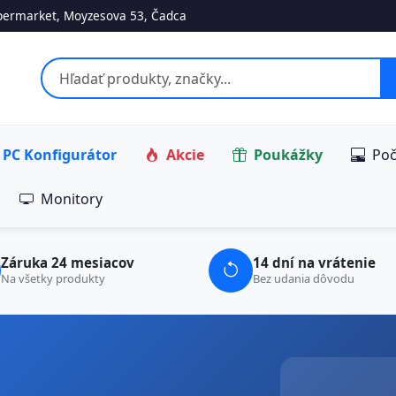
ermarket, Moyzesova 53, Čadca
PC Konfigurátor
Akcie
Poukážky
Poč
Monitory
Záruka 24 mesiacov
14 dní na vrátenie
Na všetky produkty
Bez udania dôvodu