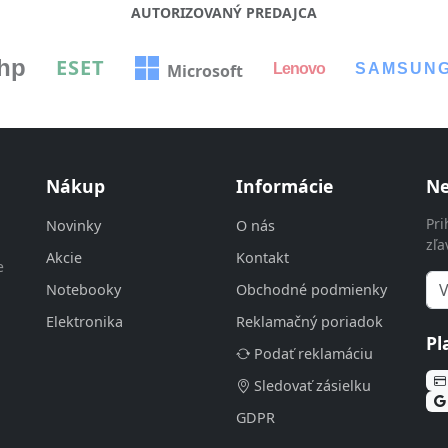
AUTORIZOVANÝ PREDAJCA
hp
ESET
Lenovo
SAMSUN
Microsoft
Nákup
Informácie
Ne
Pri
Novinky
O nás
zľa
Akcie
Kontakt
e
Notebooky
Obchodné podmienky
Elektronika
Reklamačný poriadok
Pl
Podať reklamáciu
Sledovať zásielku
GDPR