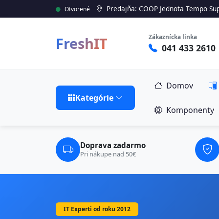
Predajňa: COOP Jednota Tempo Sup
Otvorené
Zákaznícka linka
FreshIT
041 433 2610
Domov
Kategórie
Komponenty
Doprava zadarmo
Pri nákupe nad 50€
IT Experti od roku 2012