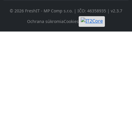
© 2026 FreshIT - MP Comp s.r.o. | IČO: 46358935 | v2.3.7
Ochrana súkromia
Cookies