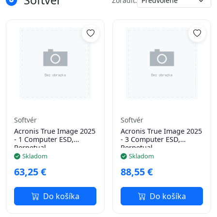
Softvér
Zoradiť:
IBM
(1)
MIC
(10)
MIO
(11)
Softvér
Softvér
Acronis True Image 2025
Acronis True Image 2025
- 1 Computer ESD,
- 3 Computer ESD,
Perpetual
Perpetual
Skladom
Skladom
63,25 €
88,55 €
Do košíka
Do košíka