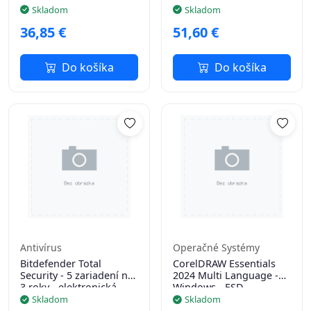
licencia na e-mail
licencia na e-mail
Skladom
Skladom
36,85 €
51,60 €
Do košíka
Do košíka
Antivírus
Operačné Systémy
Bitdefender Total
CorelDRAW Essentials
Security - 5 zariadení na
2024 Multi Language -
3 roky - elektronická
Windows - ESD
licencia na e-mail
Skladom
Skladom