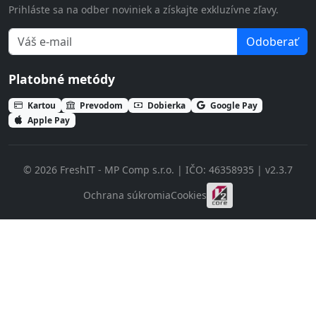
Prihláste sa na odber noviniek a získajte exkluzívne zľavy.
Odoberať
Platobné metódy
Kartou
Prevodom
Dobierka
Google Pay
Apple Pay
© 2026 FreshIT - MP Comp s.r.o. | IČO: 46358935 | v2.3.7
Ochrana súkromia
Cookies