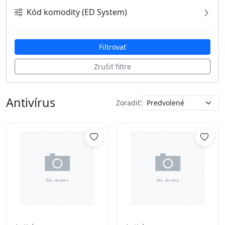
Kód komodity (ED System)
BIT
(7)
EST
(10)
Filtrovať
Zrušiť filtre
Antivírus
Zoradiť: