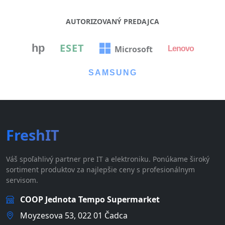
AUTORIZOVANÝ PREDAJCA
ESET
hp
Microsoft
Lenovo
SAMSUNG
FreshIT
Váš spoľahlivý partner pre IT a elektroniku. Ponúkame široký
sortiment produktov za najlepšie ceny s profesionálnym
servisom.
COOP Jednota Tempo Supermarket
Moyzesova 53, 022 01 Čadca