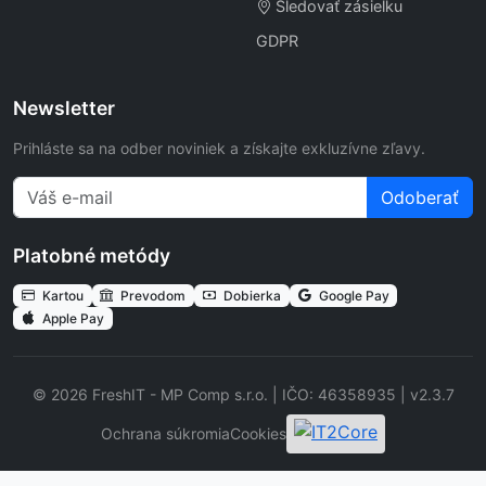
Sledovať zásielku
GDPR
Newsletter
Prihláste sa na odber noviniek a získajte exkluzívne zľavy.
Odoberať
Platobné metódy
Kartou
Prevodom
Dobierka
Google Pay
Apple Pay
© 2026 FreshIT - MP Comp s.r.o. | IČO: 46358935 | v2.3.7
Ochrana súkromia
Cookies