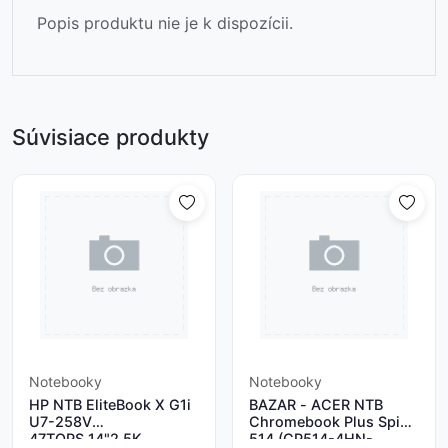
Popis produktu nie je k dispozícii.
Súvisiace produkty
Notebooky
Notebooky
HP NTB EliteBook X G1i
BAZAR - ACER NTB
U7-258V
Chromebook Plus Spin
47TOPS 14"2.5K
514 (CP514-4HN-