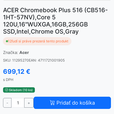
ACER Chromebook Plus 516 (CB516-
1HT-57NV),Core 5
120U,16"WUXGA,16GB,256GB
SSD,Intel,Chrome OS,Gray
12
ľudí si práve prezerá tento produkt
Značka:
Acer
SKU: 11295270
EAN: 4711721001905
699,12 €
s DPH
Skladom (10 ks)
Pridať do košíka
-
+