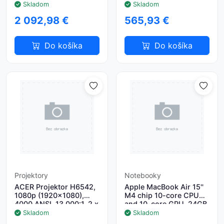
2560x1600 400 120Hz
52NT), ICore 5 120U,
Skladom
Skladom
IR, 32GB, 1TB TLC,
8GB, 256GB PM4 SSD,
2 092,98 €
565,93 €
68WHr, Win11Pro, EVO,
Intel Iris Xe, Chrome,
3y onst
Gre
Do košíka
Do košíka
Projektory
Notebooky
ACER Projektor H6542,
Apple MacBook Air 15''
1080p (1920x1080),
M4 chip 10-core CPU
4000 ANSI, 13 000:1, 2 x
and 10-core GPU, 24GB,
HDMI, repro 1x3W,
512GB SSD - Starlight
Skladom
Skladom
2.4Kg, LumiSense,