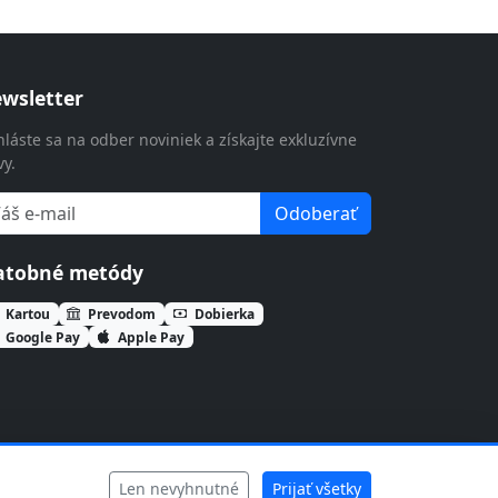
wsletter
hláste sa na odber noviniek a získajte exkluzívne
vy.
Odoberať
atobné metódy
Kartou
Prevodom
Dobierka
Google Pay
Apple Pay
Len nevyhnutné
Prijať všetky
Ochrana súkromia
Cookies