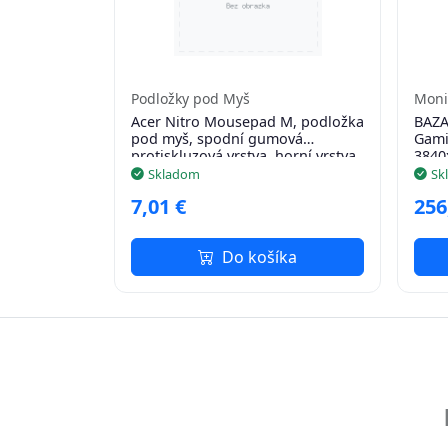
Podložky pod Myš
Moni
Acer Nitro Mousepad M, podložka
BAZA
pod myš, spodní gumová
Gami
protiskluzová vrstva, horní vrstva
3840
polyester s potiskem, 350 x 260 x
350c
Skladom
Sk
3 mm, 189 g, Retail Pack
Poš
7,01 €
256
Do košíka