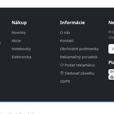
Nákup
Informácie
Ne
Pri
Novinky
O nás
zľa
Akcie
Kontakt
e
Notebooky
Obchodné podmienky
Elektronika
Reklamačný poriadok
Pl
Podať reklamáciu
Sledovať zásielku
GDPR
| v2.3.7