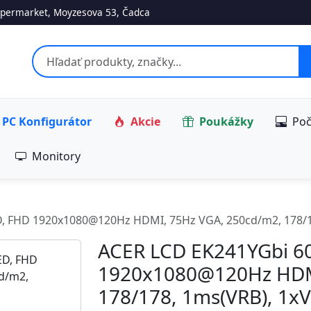
permarket, Moyzesova 53, Čadca
PC Konfigurátor
Akcie
Poukážky
Poč
Monitory
ED, FHD 1920x1080@120Hz HDMI, 75Hz VGA, 250cd/m2, 178/
ACER LCD EK241YGbi 60
1920x1080@120Hz HDMI
178/178, 1ms(VRB), 1x