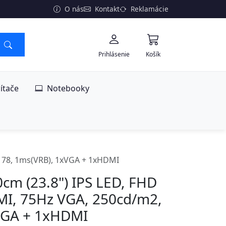
O nás
Kontakt
Reklamácie
Prihlásenie
Košík
ítače
Notebooky
178, 1ms(VRB), 1xVGA + 1xHDMI
cm (23.8") IPS LED, FHD
, 75Hz VGA, 250cd/m2,
VGA + 1xHDMI