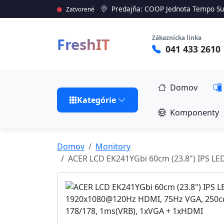
Predajňa: COOP Jednota Tempo Su
Zatvorené
Zákaznícka linka
FreshIT
041 433 2610
Domov
Kategórie
Komponenty
Domov
Monitory
ACER LCD EK241YGbi 60cm (23.8") IPS L