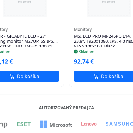
tory
Monitory
R - GIGABYTE LCD - 27"
MSI LCD PRO MP245PG E14,
ng monitor M27UP, SS IPS,
23.8", 1920x1080, IPS, 4,0 ms
x2160 UHD, 160Hz, 1000:1,
VESA 100x100, Black
d/m2, 1ms, 2xHDMI, 1xDP -
ladom
Skladom
,12 €
92,74 €
Do košíka
Do košíka
AUTORIZOVANÝ PREDAJCA
hp
ESET
Lenovo
SAMSUN
Microsoft