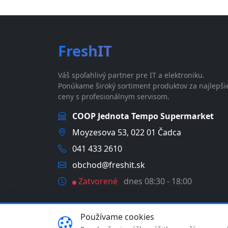
FreshIT
Váš spoľahlivý partner pre IT a elektroniku.
Ponúkame široký sortiment produktov za najlepši
ceny s profesionálnym servisom.
COOP Jednota Tempo Supermarket
Moyzesova 53, 022 01 Čadca
041 433 2610
obchod@freshit.sk
Zatvorené
dnes 08:30 - 18:00
Používame cookies
© 2026 FreshIT - MP Comp s.r.o. | IČO: 46358935 