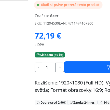
10
ľudí si práve prezerá tento produkt
Značka:
Acer
SKU: 11294530
EAN: 4711474107800
72,19 €
s DPH
Skladom (50 ks)
-
+
Rozlíšenie:1920×1080 (Full HD);
světla; Formát obrazovky:16:9; 
Doprava od 2,90€
Záruka 24 mes.
14 d