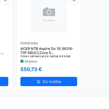
Notebooky
ACER NTB Aspire Go 16 (AG16-
-
71P-56UC),Core 5
120U,16"WUXGA,16GB,512GB
ver
SSD,Intel,Linux,Silver
Skladom
550,73 €
Do košíka