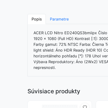
Popis
Parametre
ACER LCD Nitro ED240QS3bmiipx Číslo d
1920 x 1080 (Full HD) Kontrast [:1]: 30
Farby gamut: 72% NTSC Farba: Čierna Tec
light shield: Áno HDR Ready (HDR 10) C
horizontálneho pohľadu [°]: 178 Uhol ve
Výbava Reproduktory: Áno (2Wx2) VESA 
nepresnosti.
Súvisiace produkty