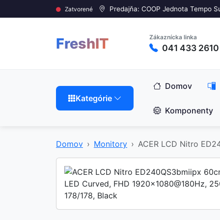
Predajňa: COOP Jednota Tempo S
Zatvorené
Zákaznícka linka
FreshIT
041 433 2610
Domov
Kategórie
Komponenty
Domov
Monitory
ACER LCD Nitro ED24