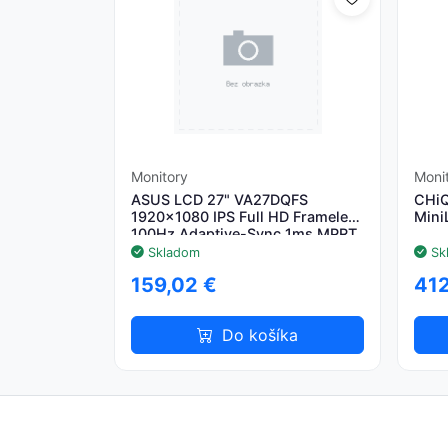
Monitory
Moni
ASUS LCD 27" VA27DQFS
CHiQ
1920x1080 IPS Full HD Frameless
Mini
100Hz Adaptive-Sync 1ms MPRT
HDMI DisplayPort VGA
Skladom
Sk
159,02 €
412
Do košíka