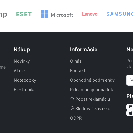
hp
ESET
Lenovo
SAMSUN
Microsoft
Nákup
Informácie
Ne
Pri
Novinky
O nás
zľa
ame
Akcie
Kontakt
Notebooky
Obchodné podmienky
Elektronika
Reklamačný poriadok
Pl
Podať reklamáciu
Sledovať zásielku
GDPR