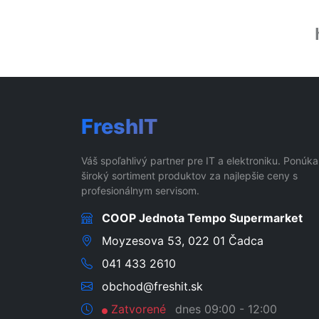
FreshIT
Váš spoľahlivý partner pre IT a elektroniku. Ponúk
široký sortiment produktov za najlepšie ceny s
profesionálnym servisom.
COOP Jednota Tempo Supermarket
Moyzesova 53, 022 01 Čadca
041 433 2610
obchod@freshit.sk
Zatvorené
dnes 09:00 - 12:00