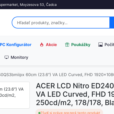
upermarket, Moyzesova 53, Čadca
PC Konfigurátor
Akcie
Poukážky
Počí
Monitory
0QS3bmiipx 60cm (23.6") VA LED Curved, FHD 1920x1080
ACER LCD Nitro ED240
VA LED Curved, FHD 
250cd/m2, 178/178, Bl
7
ľudí si práve prezerá tento produkt