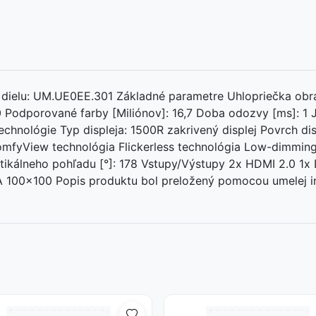
ielu: UM.UE0EE.301 Základné parametre Uhlopriečka obraz
00 Podporované farby [Miliónov]: 16,7 Doba odozvy [ms]: 1 
hnológie Typ displeja: 1500R zakrivený displej Povrch dis
omfyView technológia Flickerless technológia Low-dimming
rtikálneho pohľadu [°]: 178 Vstupy/Výstupy 2x HDMI 2.0 1x 
100x100 Popis produktu bol preložený pomocou umelej in