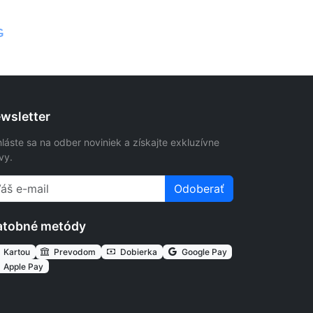
G
wsletter
hláste sa na odber noviniek a získajte exkluzívne
vy.
Odoberať
atobné metódy
Kartou
Prevodom
Dobierka
Google Pay
Apple Pay