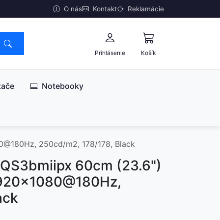
O nás
Kontakt
Reklamácie
Prihlásenie
Košík
tače
Notebooky
@180Hz, 250cd/m2, 178/178, Black
QS3bmiipx 60cm (23.6")
1920x1080@180Hz,
ack