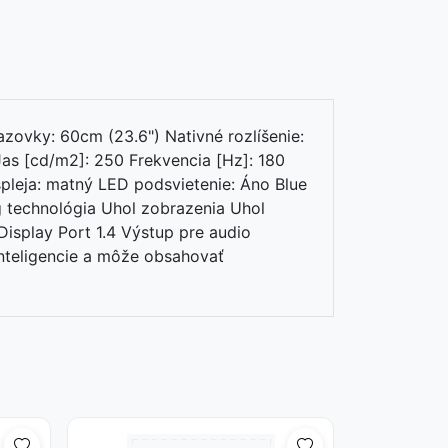
ovky: 60cm (23.6") Nativné rozlíšenie:
Jas [cd/m2]: 250 Frekvencia [Hz]: 180
pleja: matný LED podsvietenie: Áno Blue
 technológia Uhol zobrazenia Uhol
Display Port 1.4 Výstup pre audio
teligencie a môže obsahovať