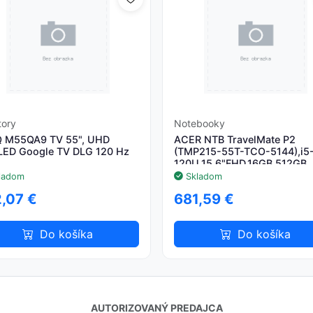
tory
Notebooky
 M55QA9 TV 55", UHD
ACER NTB TravelMate P2
LED Google TV DLG 120 Hz
(TMP215-55T-TCO-5144),i5
120U,15.6"FHD,16GB,512GB
SSD,Intel Graphics,W11H,Sil
ladom
Skladom
,07 €
681,59 €
Do košíka
Do košíka
AUTORIZOVANÝ PREDAJCA