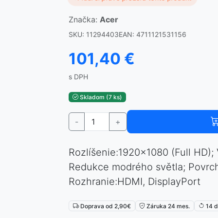
Značka:
Acer
SKU: 11294403
EAN: 4711121531156
101,40 €
s DPH
Skladom (7 ks)
-
+
Rozlíšenie:1920×1080 (Full HD)
Redukce modrého světla; Povrch
Rozhranie:HDMI, DisplayPort
Doprava od 2,90€
Záruka 24 mes.
14 d