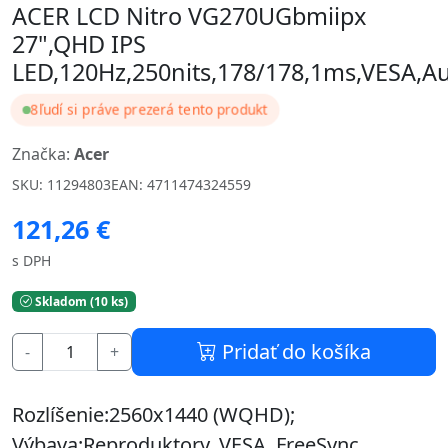
ACER LCD Nitro VG270UGbmiipx
27",QHD IPS
LED,120Hz,250nits,178/178,1ms,VESA,A
8
ľudí si práve prezerá tento produkt
Značka:
Acer
SKU: 11294803
EAN: 4711474324559
121,26 €
s DPH
Skladom (10 ks)
Pridať do košíka
-
+
Rozlíšenie:2560x1440 (WQHD);
Výbava:Reproduktory, VESA, FreeSync,