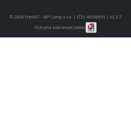
© 2026 FreshIT - MP Comp s.r.o. | IČO: 46358935 | v2.3.7
Ochrana súkromia
Cookies