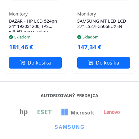
Monitory
Monitory
BAZAR - HP LCD 524pn
SAMSUNG MT LED LCD
24" 1920x1200, IPS
27" LS27FG506EUXEN
w/LED micro-edge,
350nits, 100Hz,1500:1, 5
Skladom
Skladom
ms g/g, DP 1.4, HDMI
181,46 €
147,34 €
1.4, 4xUSB3.2 -
Do košíka
Do košíka
AUTORIZOVANÝ PREDAJCA
ESET
hp
Microsoft
Lenovo
SAMSUNG