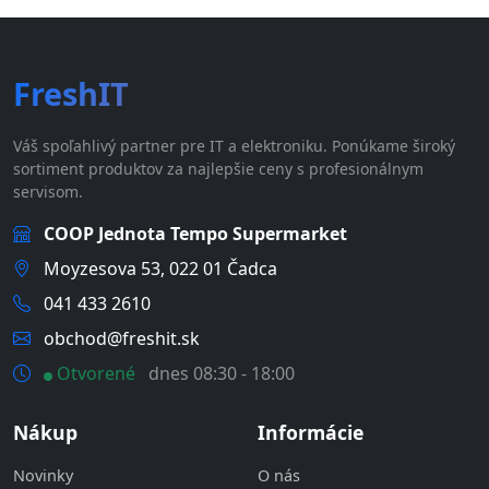
FreshIT
Váš spoľahlivý partner pre IT a elektroniku. Ponúkame široký
sortiment produktov za najlepšie ceny s profesionálnym
servisom.
COOP Jednota Tempo Supermarket
Moyzesova 53, 022 01 Čadca
041 433 2610
obchod@freshit.sk
Otvorené
dnes 08:30 - 18:00
Nákup
Informácie
Novinky
O nás