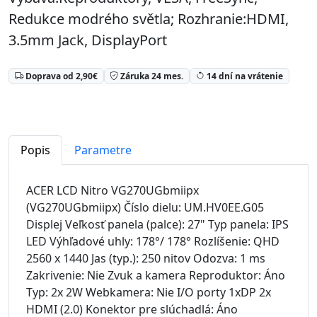
Redukce modrého světla; Rozhranie:HDMI,
3.5mm Jack, DisplayPort
Doprava od 2,90€
Záruka 24 mes.
14 dní na vrátenie
Popis
Parametre
ACER LCD Nitro VG270UGbmiipx
(VG270UGbmiipx) Číslo dielu: UM.HV0EE.G05
Displej Veľkosť panela (palce): 27" Typ panela: IPS
LED Výhľadové uhly: 178°/ 178° Rozlíšenie: QHD
2560 x 1440 Jas (typ.): 250 nitov Odozva: 1 ms
Zakrivenie: Nie Zvuk a kamera Reproduktor: Áno
Typ: 2x 2W Webkamera: Nie I/O porty 1xDP 2x
HDMI (2.0) Konektor pre slúchadlá: Áno