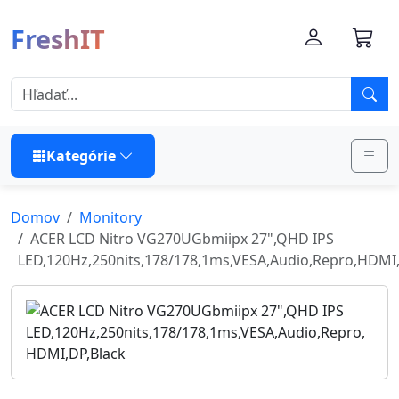
FreshIT
Kategórie
Domov
Monitory
ACER LCD Nitro VG270UGbmiipx 27",QHD IPS
LED,120Hz,250nits,178/178,1ms,VESA,Audio,Repro,HDMI,