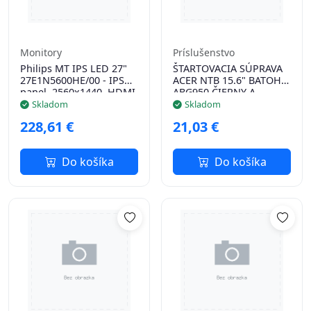
Monitory
Príslušenstvo
Philips MT IPS LED 27"
ŠTARTOVACIA SÚPRAVA
27E1N5600HE/00 - IPS
ACER NTB 15.6" BATOH
panel, 2560x1440, HDMI,
ABG950 ČIERNY A
DP, USB-C, USB 3.2,
BEZDRÔTOVÁ MYŠ
Skladom
Skladom
repro, pivot
ČIERNA
228,61 €
21,03 €
Do košíka
Do košíka