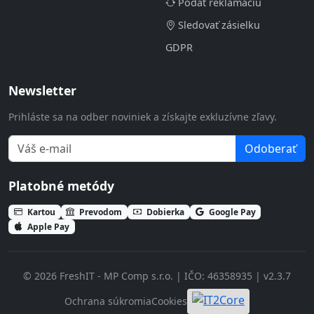
Podať reklamáciu
Sledovať zásielku
GDPR
Newsletter
Prihláste sa na odber noviniek a získajte exkluzívne zľavy.
Odoberať
Platobné metódy
Kartou
Prevodom
Dobierka
Google Pay
Apple Pay
© 2026 FreshIT - MP Comp s.r.o. | IČO: 46358935 | v2.3.7
Ochrana súkromia
Cookies