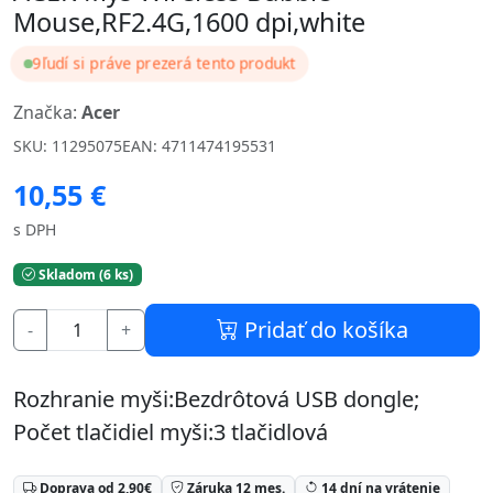
Mouse,RF2.4G,1600 dpi,white
9
ľudí si práve prezerá tento produkt
Značka:
Acer
SKU: 11295075
EAN: 4711474195531
10,55 €
s DPH
Skladom (6 ks)
Pridať do košíka
-
+
Rozhranie myši:Bezdrôtová USB dongle;
Počet tlačidiel myši:3 tlačidlová
Doprava od 2,90€
Záruka 12 mes.
14 dní na vrátenie