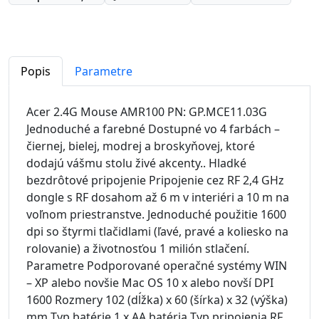
Popis
Parametre
Acer 2.4G Mouse AMR100 PN: GP.MCE11.03G
Jednoduché a farebné Dostupné vo 4 farbách –
čiernej, bielej, modrej a broskyňovej, ktoré
dodajú vášmu stolu živé akcenty.. Hladké
bezdrôtové pripojenie Pripojenie cez RF 2,4 GHz
dongle s RF dosahom až 6 m v interiéri a 10 m na
voľnom priestranstve. Jednoduché použitie 1600
dpi so štyrmi tlačidlami (ľavé, pravé a koliesko na
rolovanie) a životnosťou 1 milión stlačení.
Parametre Podporované operačné systémy WIN
– XP alebo novšie Mac OS 10 x alebo novší DPI
1600 Rozmery 102 (dĺžka) x 60 (šírka) x 32 (výška)
mm Typ batérie 1 x AA batéria Typ pripojenia RF