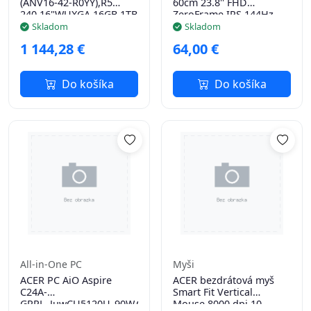
(ANV16-42-R0YY),R5
60cm 23.8'' FHD
240,16"WUXGA,16GB,1TB
ZeroFrame IPS 144Hz
SSD,RTX
16:9 1ms(VRB) 250nits
Skladom
Skladom
5060,W11H,Black
HDMI DP FreeSync EU
1 144,28 €
64,00 €
MPRII Black H.cable x
Do košíka
Do košíka
All-in-One PC
Myši
ACER PC AiO Aspire
ACER bezdrátová myš
C24A-
Smart Fit Vertical
GRPL_JuwCU5120U_90W,Core5
Mouse,8000 dpi,10