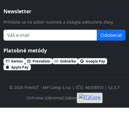
Newsletter
Prihláste sa na odber noviniek a získajte exkluzívne zľavy.
Odoberať
Platobné metódy
Kartou
Prevodom
Dobierka
Google Pay
Apple Pay
© 2026 FreshIT - MP Comp s.r.o. | IČO: 46358935 | v2.3.7
Ochrana súkromia
Cookies