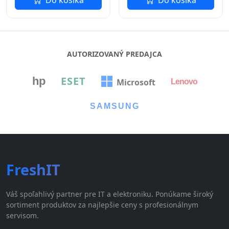
Do košíka
Do košíka
AUTORIZOVANÝ PREDAJCA
ESET
hp
Microsoft
Lenovo
SAMSUNG
FreshIT
Váš spoľahlivý partner pre IT a elektroniku. Ponúkame široký
sortiment produktov za najlepšie ceny s profesionálnym
servisom.