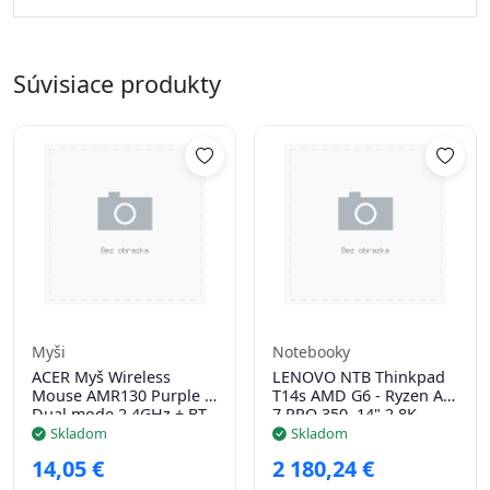
Súvisiace produkty
Myši
Notebooky
ACER Myš Wireless
LENOVO NTB Thinkpad
Mouse AMR130 Purple -
T14s AMD G6 - Ryzen AI
Dual mode 2.4GHz + BT
7 PRO 350 ,14" 2.8K
5.2, 4 tlačítka,
OLED
Skladom
Skladom
800/1200/1600 dpi, USB
Touch,32GB,1TBSSD,5G,IRca
14,05 €
2 180,24 €
Polling rate 125Hz