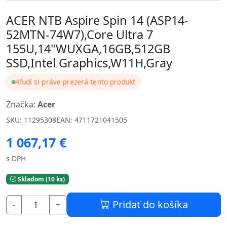
ACER NTB Aspire Spin 14 (ASP14-
52MTN-74W7),Core Ultra 7
155U,14"WUXGA,16GB,512GB
SSD,Intel Graphics,W11H,Gray
4
ľudí si práve prezerá tento produkt
Značka:
Acer
SKU: 11295308
EAN: 4711721041505
1 067,17 €
s DPH
Skladom (10 ks)
Pridať do košíka
-
+