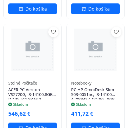
Do košíka
Do košíka
Stolné Počítače
Notebooky
ACER PC Veriton
PC HP OmniDesk Slim
VS2720G, i3-14100,8GB
S03-0051nc, i3-14100
DDR5,512GB M.2
4.70GHz 4 CORES, 8GB
SSD,Wifi,DVD±RW,USB
DDR5, SSD 512GB,
Skladom
Skladom
KB+mouse,W11P,180W,Black
FreeDos, black
546,62 €
411,72 €