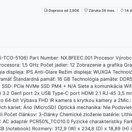
Doprava od 2,90€
Záruka 24 mes.
14 d
TCO-5106) Part Number: NX.BFEEC.001 Procesor Výrobca 
cesora: 1,5 GHz Počet jadier: 12 Zobrazenie a grafika Graf
gia displeja: IPS Anti-Glare Režim displeja: WUXGA Technol
0 Pamäť Štandardná pamäť: 16 GB Technológia pamäte: DDR
 SSD: PCIe NVMe SSD PM4 + N/A Siete a komunikácia Wifi 
B 3.2 Gen1 port 2x USB Type-C port HDMI 2.1 RJ-45 3,5 m
o 64-bit Výbava FHD IR kamera s krytkou kamery a 2Mic.:
ch kariet: Áno (MicroSD) Optická mechanika: Nie Podsviet
i Počet článkov: 3-články Chemické zloženie batérie: Lithiu
C adaptér PCR50%_TCO10.0 Fyzické charakteristiky Farba:
B (notebook) Rozmery: 312,9 (W) x 234,8 (D) x 18,89 (H) 