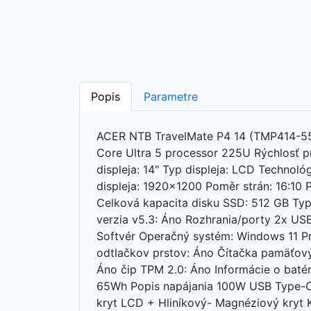
Popis
Parametre
ACER NTB TravelMate P4 14 (TMP414-55-
Core Ultra 5 processor 225U Rýchlosť pro
displeja: 14" Typ displeja: LCD Technoló
displeja: 1920x1200 Poměr strán: 16:1
Celková kapacita disku SSD: 512 GB Typ
verzia v5.3: Áno Rozhrania/porty 2x US
Softvér Operačný systém: Windows 11 Pr
odtlačkov prstov: Áno Čítačka pamäťový
Áno čip TPM 2.0: Áno Informácie o batéri
65Wh Popis napájania 100W USB Type-C A
kryt LCD + Hliníkový- Magnéziový kryt K