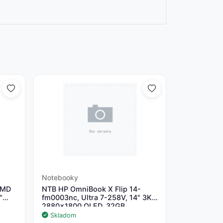
Notebooky
AMD
NTB HP OmniBook X Flip 14-
IVOT,3Y
"
fm0003nc, Ultra 7-258V, 14" 3K
2880x1800 OLED, 32GB
t
LPDDR5X,SSD 1TB, Win 11,2Y On-
Skladom
Site