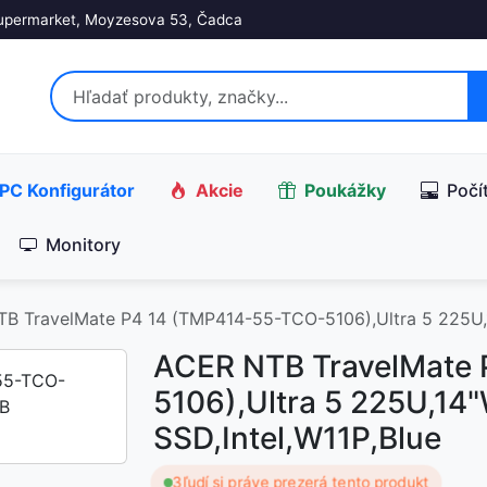
upermarket, Moyzesova 53, Čadca
PC Konfigurátor
Akcie
Poukážky
Počí
Monitory
B TravelMate P4 14 (TMP414-55-TCO-5106),Ultra 5 225U,
ACER NTB TravelMate
5106),Ultra 5 225U,1
SSD,Intel,W11P,Blue
3
ľudí si práve prezerá tento produkt