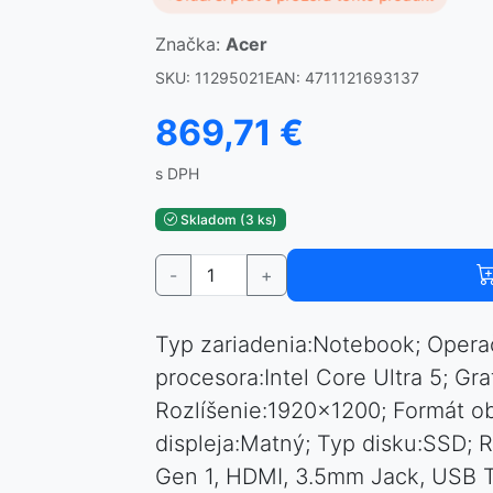
Značka:
Acer
SKU: 11295021
EAN: 4711121693137
869,71 €
s DPH
Skladom (3 ks)
-
+
Typ zariadenia:Notebook; Opera
procesora:Intel Core Ultra 5; Gra
Rozlíšenie:1920x1200; Formát o
displeja:Matný; Typ disku:SSD; 
Gen 1, HDMI, 3.5mm Jack, USB 