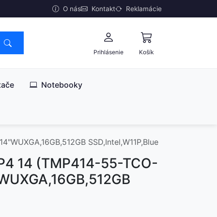
O nás
Kontakt
Reklamácie
Prihlásenie
Košík
tače
Notebooky
14"WUXGA,16GB,512GB SSD,Intel,W11P,Blue
 P4 14 (TMP414-55-TCO-
4"WUXGA,16GB,512GB