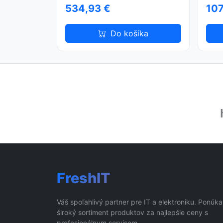
534,93 €
107
Do košíka
FreshIT
Váš spoľahlivý partner pre IT a elektroniku. Ponúk
široký sortiment produktov za najlepšie ceny s
profesionálnym servisom.