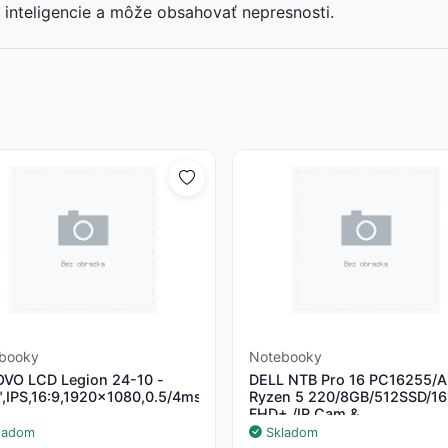
inteligencie a môže obsahovať nepresnosti.
booky
Notebooky
VO LCD Legion 24-10 -
DELL NTB Pro 16 PC16255/
",IPS,16:9,1920x1080,0.5/4ms,300cd/m2,1000:1,HDMI,DP,VESA,P
Ryzen 5 220/8GB/512SSD/16
FHD+ /IR Cam &
Mic/65W/WLAN/FgrPr/Backli
ladom
Skladom
Kb/W11 Pro/3Y PS NBD