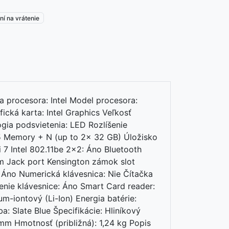
ní na vrátenie
procesora: Intel Model procesora:
ická karta: Intel Graphics Veľkosť
ógia podsvietenia: LED Rozlíšenie
5 Memory + N (up to 2x 32 GB) Úložisko
7 Intel 802.11be 2x2: Áno Bluetooth
m Jack port Kensington zámok slot
 Áno Numerická klávesnica: Nie Čítačka
enie klávesnice: Áno Smart Card reader:
m-iontový (Li-Ion) Energia batérie:
 Slate Blue Špecifikácie: Hliníkový
mm Hmotnosť (približná): 1,24 kg Popis