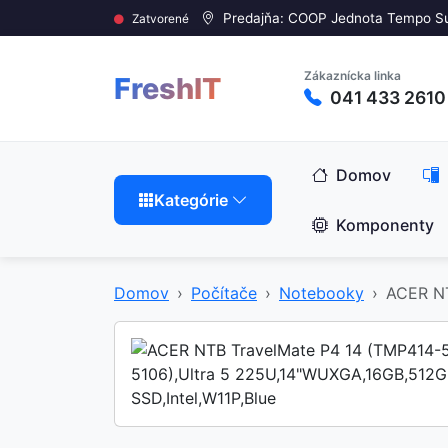
Predajňa: COOP Jednota Tempo S
Zatvorené
Zákaznícka linka
FreshIT
041 433 2610
Domov
Kategórie
Komponenty
Domov
Počítače
Notebooky
ACER NT