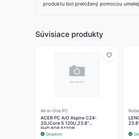
produktu bol preložený pomocou umelej 
Súvisiace produkty
All-in-One PC
Note
ACER PC AiO Aspire C24-
LENO
2G,iCore 5 120U,23.8"
23.8
FHD,8GB,512GB
SSD,UHD,W11,Black
Skladom
Sk