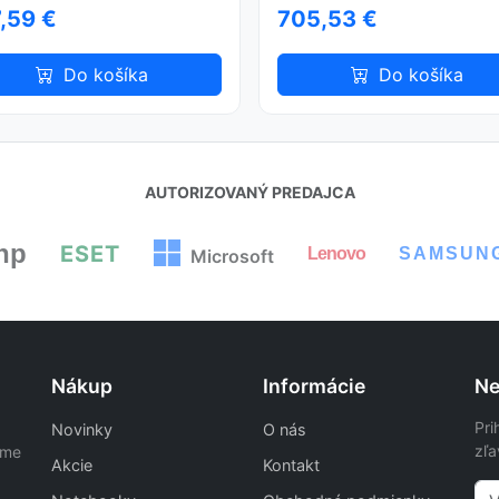
,59 €
705,53 €
Do košíka
Do košíka
AUTORIZOVANÝ PREDAJCA
hp
ESET
Lenovo
SAMSUN
Microsoft
Nákup
Informácie
Ne
Pri
Novinky
O nás
zľa
ame
Akcie
Kontakt