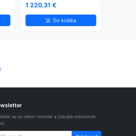
1 220,31 €
Do košíka
G
wsletter
hláste sa na odber noviniek a získajte exkluzívne
vy.