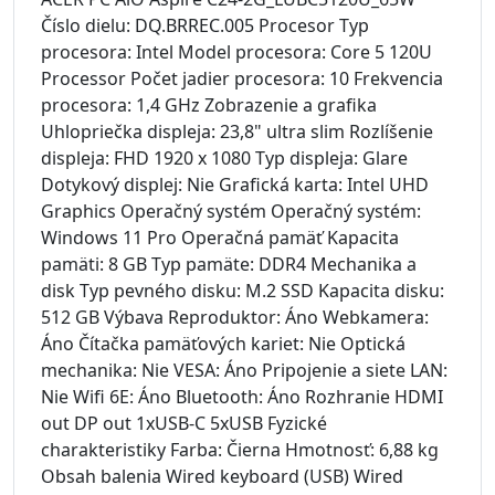
Číslo dielu: DQ.BRREC.005 Procesor Typ
procesora: Intel Model procesora: Core 5 120U
Processor Počet jadier procesora: 10 Frekvencia
procesora: 1,4 GHz Zobrazenie a grafika
Uhlopriečka displeja: 23,8" ultra slim Rozlíšenie
displeja: FHD 1920 x 1080 Typ displeja: Glare
Dotykový displej: Nie Grafická karta: Intel UHD
Graphics Operačný systém Operačný systém:
Windows 11 Pro Operačná pamäť Kapacita
pamäti: 8 GB Typ pamäte: DDR4 Mechanika a
disk Typ pevného disku: M.2 SSD Kapacita disku:
512 GB Výbava Reproduktor: Áno Webkamera:
Áno Čítačka pamäťových kariet: Nie Optická
mechanika: Nie VESA: Áno Pripojenie a siete LAN:
Nie Wifi 6E: Áno Bluetooth: Áno Rozhranie HDMI
out DP out 1xUSB-C 5xUSB Fyzické
charakteristiky Farba: Čierna Hmotnosť: 6,88 kg
Obsah balenia Wired keyboard (USB) Wired