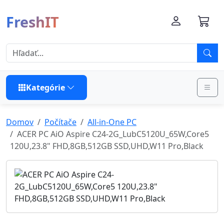
FreshIT
Kategórie
Domov
Počítače
All-in-One PC
ACER PC AiO Aspire C24-2G_LubC5120U_65W,Core5
120U,23.8" FHD,8GB,512GB SSD,UHD,W11 Pro,Black