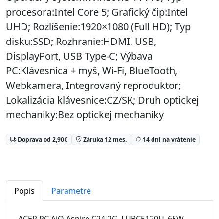
procesora:Intel Core 5; Grafický čip:Intel
UHD; Rozlíšenie:1920×1080 (Full HD); Typ
disku:SSD; Rozhranie:HDMI, USB,
DisplayPort, USB Type-C; Výbava
PC:Klávesnica + myš, Wi-Fi, BlueTooth,
Webkamera, Integrovaný reproduktor;
Lokalizácia klávesnice:CZ/SK; Druh optickej
mechaniky:Bez optickej mechaniky
Doprava od 2,90€
Záruka 12 mes.
14 dní na vrátenie
Popis
Parametre
ACER PC AiO Aspire C24-2G_LUBC5120U_65W