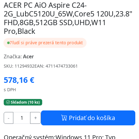
ACER PC AiO Aspire C24-
2G_LubC5120U_65W,Core5 120U,23.8"
FHD,8GB,512GB SSD,UHD,W11
Pro,Black
7
ľudí si práve prezerá tento produkt
Značka:
Acer
SKU: 11294932
EAN: 4711474733061
578,16 €
s DPH
Skladom (10 ks)
Pridať do košíka
-
+
Operačný systém:Windows 11 Pro; Typ