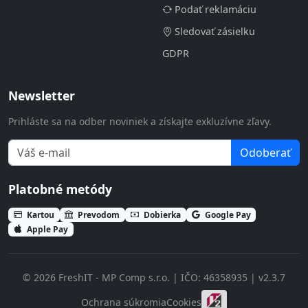
Podať reklamáciu
Sledovať zásielku
GDPR
Newsletter
Prihláste sa na odber noviniek a získajte exkluzívne zľavy.
Odoberať
Platobné metódy
Kartou
Prevodom
Dobierka
Google Pay
Apple Pay
© 2026 FreshIT - MP Comp s.r.o. | IČO: 46358935 | v2.3.7
Ochrana súkromia
Cookies