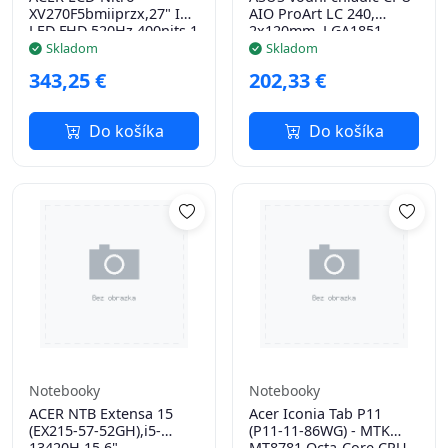
XV270F5bmiiprzx,27" IPS
AIO ProArt LC 240,
LED,FHD,520Hz,400nits,1ms,HDMI,DP,USB,Audio,Repro,Vesa,
2x120mm, LGA1851,
AM5, černá
Skladom
Skladom
343,25 €
202,33 €
Do košíka
Do košíka
Notebooky
Notebooky
ACER NTB Extensa 15
Acer Iconia Tab P11
(EX215-57-52GH),i5-
(P11-11-86WG) - MTK
13420H,15.6"
MT8781 Octa-Core CPU,