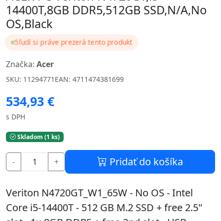
14400T,8GB DDR5,512GB SSD,N/A,No
OS,Black
5
ľudí si práve prezerá tento produkt
Značka:
Acer
SKU: 11294771
EAN: 4711474381699
534,93 €
s DPH
Skladom (1 ks)
Pridať do košíka
-
+
Veriton N4720GT_W1_65W - No OS - Intel
Core i5-14400T - 512 GB M.2 SSD + free 2.5"