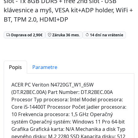
slot - 1x 8GB DDR5 + free 2nd slot - USB
klávesnice a myš, VESA kit+ADP holder, WiFi +
BT, TPM 2.0, HDMI+DP
Doprava od 2,90€
Záruka 36 mes.
14 dní na vrátenie
Popis
Parametre
ACER PC Veriton N4720GT_W1_65W
(DT.R2BEC.00A) Part Number: DT.R2BEC.00A
Procesor Typ procesora: Intel Model procesora:
Core i5-14400T Processor Počet jadier procesora:
10 Frekvencia procesora: 1,5 GHz Operačný
systém Operačný systém: Windows 11 Pro 64-bit
Grafika Grafická karta: N/A Mechanika a disk Typ
pevného disku: M.2 2280 SSD Kapacita disku: 512