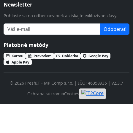
Newsletter
Prihláste sa na odber noviniek a získajte exkluzívne zľavy.
Odoberať
Platobné metódy
Kartou
Prevodom
Dobierka
Google Pay
Apple Pay
© 2026 FreshIT - MP Comp s.r.o. | IČO: 46358935 | v2.3.7
Ochrana súkromia
Cookies