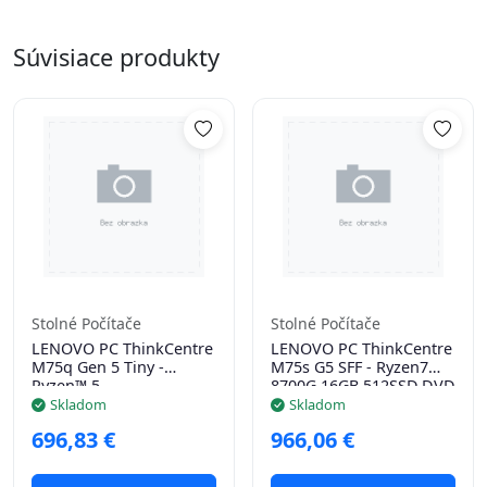
Súvisiace produkty
Stolné Počítače
Stolné Počítače
LENOVO PC ThinkCentre
LENOVO PC ThinkCentre
M75q Gen 5 Tiny -
M75s G5 SFF - Ryzen7
Ryzen™ 5
8700G,16GB,512SSD,DVD,W1
8500GE,16GB,512SSD,HDMI,DP,AMD
Skladom
Skladom
Radeon™
696,83 €
966,06 €
740M,BezOS,3Y Onsite