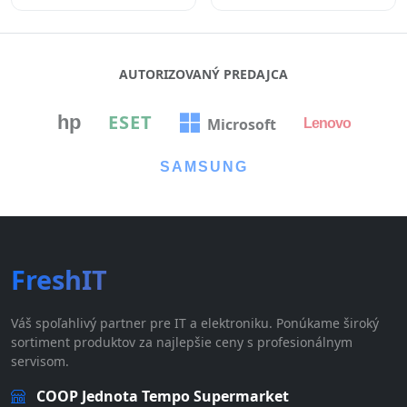
AUTORIZOVANÝ PREDAJCA
ESET
hp
Microsoft
Lenovo
SAMSUNG
FreshIT
Váš spoľahlivý partner pre IT a elektroniku. Ponúkame široký
sortiment produktov za najlepšie ceny s profesionálnym
servisom.
COOP Jednota Tempo Supermarket