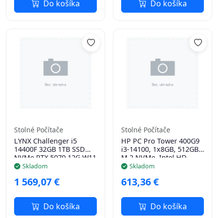
Do košíka
Do košíka
Stolné Počítače
Stolné Počítače
LYNX Challenger i5
HP PC Pro Tower 400G9
14400F 32GB 1TB SSD
i3-14100, 1x8GB, 512GB
NVMe RTX 5070 12G W11
M.2 NVMe, Intel HD
Home
DP+HDMI, usb kl. myš,
Skladom
Skladom
260W
1 569,07 €
613,36 €
platinum,Win11Home,3y
onsite
Do košíka
Do košíka