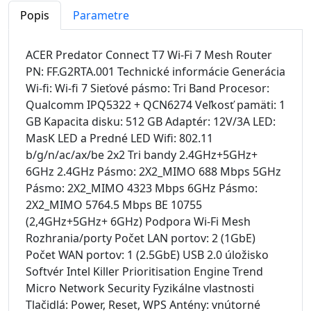
Popis
Parametre
ACER Predator Connect T7 Wi-Fi 7 Mesh Router
PN: FF.G2RTA.001 Technické informácie Generácia
Wi-fi: Wi-fi 7 Sieťové pásmo: Tri Band Procesor:
Qualcomm IPQ5322 + QCN6274 Veľkosť pamäti: 1
GB Kapacita disku: 512 GB Adaptér: 12V/3A LED:
MasK LED a Predné LED Wifi: 802.11
b/g/n/ac/ax/be 2x2 Tri bandy 2.4GHz+5GHz+
6GHz 2.4GHz Pásmo: 2X2_MIMO 688 Mbps 5GHz
Pásmo: 2X2_MIMO 4323 Mbps 6GHz Pásmo:
2X2_MIMO 5764.5 Mbps BE 10755
(2,4GHz+5GHz+ 6GHz) Podpora Wi-Fi Mesh
Rozhrania/porty Počet LAN portov: 2 (1GbE)
Počet WAN portov: 1 (2.5GbE) USB 2.0 úložisko
Softvér Intel Killer Prioritisation Engine Trend
Micro Network Security Fyzikálne vlastnosti
Tlačidlá: Power, Reset, WPS Antény: vnútorné