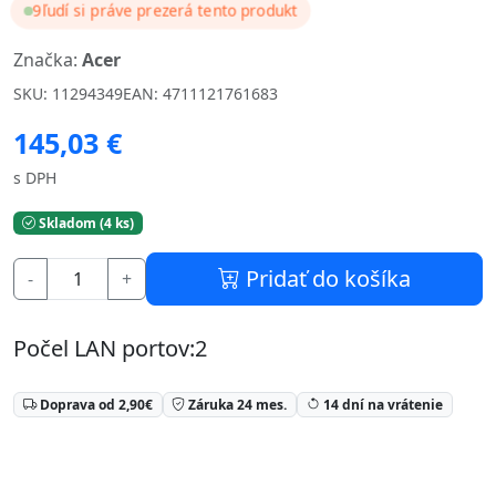
9
ľudí si práve prezerá tento produkt
Značka:
Acer
SKU: 11294349
EAN: 4711121761683
145,03 €
s DPH
Skladom (4 ks)
Pridať do košíka
-
+
Počel LAN portov:2
Doprava od 2,90€
Záruka 24 mes.
14 dní na vrátenie