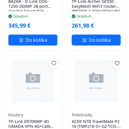
BAZAR - D-Link DGS-
TP-Link Archer GE550
1250-28XMP 28-port
EasyMesh WiFi7 router
Gigabit Smart PoE
(BE9300,2,4GHz/5GHz/6GHz,
Switch, 24x GbE PoE+, 4x
Skladom
Skladom
SFP+, PoE 370W -
345,99 €
261,98 €
Poškozený obal (Komple
Do košíka
Do košíka
Routery
Notebooky
TP-Link ER706WP-4G
ACER NTB TravelMate P2
OMADA VPN 4G+Cat6
16 (TMP216-51-G2-TCO-