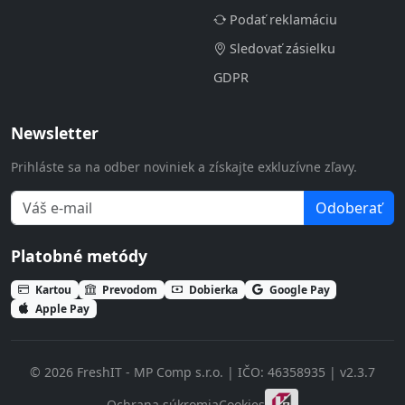
Podať reklamáciu
Sledovať zásielku
GDPR
Newsletter
Prihláste sa na odber noviniek a získajte exkluzívne zľavy.
Odoberať
Platobné metódy
Kartou
Prevodom
Dobierka
Google Pay
Apple Pay
© 2026 FreshIT - MP Comp s.r.o. | IČO: 46358935 | v2.3.7
Ochrana súkromia
Cookies