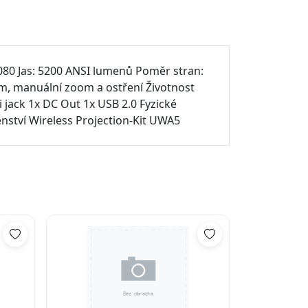
080 Jas: 5200 ANSI lumenů Poměr stran:
 mm, manuální zoom a ostření Životnost
 jack 1x DC Out 1x USB 2.0 Fyzické
enství Wireless Projection-Kit UWA5