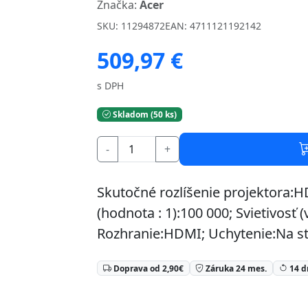
Značka:
Acer
SKU: 11294872
EAN: 4711121192142
509,97 €
s DPH
Skladom (50 ks)
-
+
Skutočné rozlíšenie projektora:H
(hodnota : 1):100 000; Svietivosť
Rozhranie:HDMI; Uchytenie:Na s
Doprava od 2,90€
Záruka 24 mes.
14 d