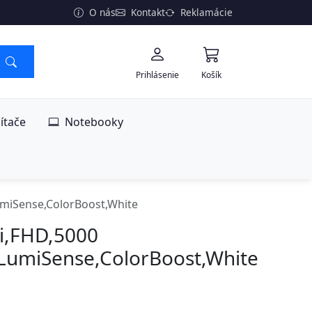
O nás
Kontakt
Reklamácie
Prihlásenie
Košík
ítače
Notebooky
umiSense,ColorBoost,White
i,FHD,5000
LumiSense,ColorBoost,White