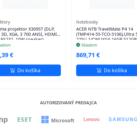
ktory
Notebooky
ma projektor X309ST (DLP,
ACER NTB TravelMate P4 14
 3D, XGA, 3 700 ANSI, HDMI,
(TMP414-55-TCO-5106),Ultra 
 RS232, 10W speaker)
225U,14"WUXGA,16GB,512GB
SSD,Intel,W11P,Blue
ladom
Skladom
,39 €
869,71 €
Do košíka
Do košíka
AUTORIZOVANÝ PREDAJCA
hp
ESET
Lenovo
SAMSUN
Microsoft