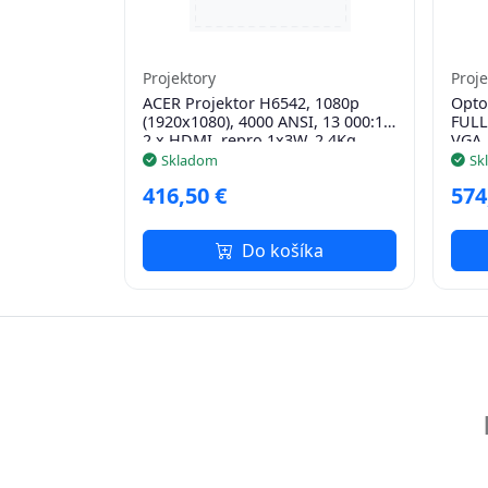
Projektory
Proje
ACER Projektor H6542, 1080p
Opto
(1920x1080), 4000 ANSI, 13 000:1,
FULL
2 x HDMI, repro 1x3W, 2.4Kg,
VGA,
LumiSense, ColorBoost 3D
Skladom
Sk
416,50 €
574
Do košíka