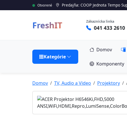
Predajňa: COOP Jednota Tempo Sup
Otvorené
Zákaznícka linka
FreshIT
041 433 2610
Domov
Kategórie
Komponenty
Domov
TV, Audio a Video
Projektory