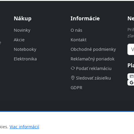
Nákup
Informácie
Ne
Pri
Novinky
O nás
zľa
Akcie
Kontakt
e
Notebooky
Obchodné podmienky
Elektronika
Reklamačný poriadok
Pl
Podať reklamáciu
Sledovať zásielku
GDPR
| v2.3.7
kies.
Viac informácií