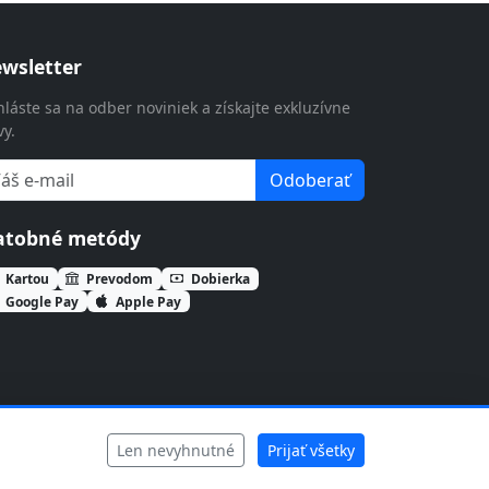
wsletter
hláste sa na odber noviniek a získajte exkluzívne
vy.
Odoberať
atobné metódy
Kartou
Prevodom
Dobierka
Google Pay
Apple Pay
Len nevyhnutné
Prijať všetky
Ochrana súkromia
Cookies