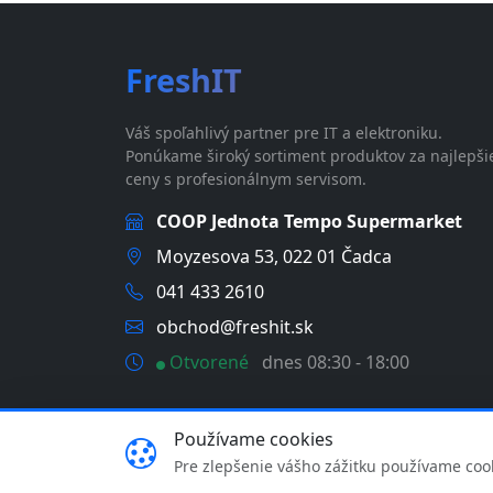
FreshIT
Váš spoľahlivý partner pre IT a elektroniku.
Ponúkame široký sortiment produktov za najlepši
ceny s profesionálnym servisom.
COOP Jednota Tempo Supermarket
Moyzesova 53, 022 01 Čadca
041 433 2610
obchod@freshit.sk
Otvorené
dnes 08:30 - 18:00
Používame cookies
© 2026 FreshIT - MP Comp s.r.o. | IČO: 46358935 
Pre zlepšenie vášho zážitku používame coo