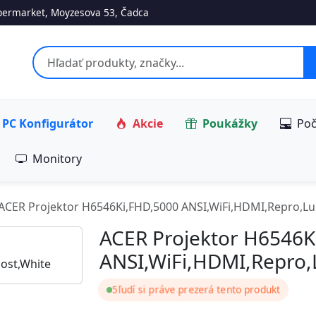
ermarket, Moyzesova 53, Čadca
PC Konfigurátor
Akcie
Poukážky
Poč
Monitory
ACER Projektor H6546Ki,FHD,5000 ANSI,WiFi,HDMI,Repro,L
ACER Projektor H6546K
ANSI,WiFi,HDMI,Repro,
5
ľudí si práve prezerá tento produkt