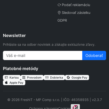
Podať reklamáciu
Sledovať zásielku
GDPR
Newsletter
Prihláste sa na odber noviniek a získajte exkluzívne zľavy.
Odoberať
Platobné metódy
Kartou
Prevodom
Dobierka
Google Pay
Apple Pay
© 2026 FreshIT - MP Comp s.r.o. | IČO: 46358935 | v2.3.7
Ochrana súkromia
Cookies