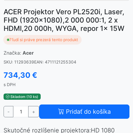
ACER Projektor Vero PL2520i, Laser,
FHD (1920x1080),2 000 000:1, 2 x
HDMI,20 000h, WYGA, repor 1x 15W
7
ľudí si práve prezerá tento produkt
Značka:
Acer
SKU: 11293639
EAN: 4711121255304
734,30 €
s DPH
Skladom (10 ks)
Pridať do košíka
-
+
Skutočné rozlíšenie projektora:HD 1080