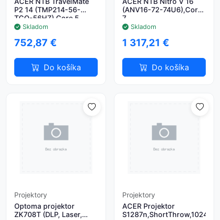
ACER NTB TravelMate
ACER NTB Nitro V 16
P2 14 (TMP214-56-
(ANV16-72-74U6),Core
TCO-56HZ),Core 5
7
120U,14"
240H,16"WUXGA,32GB,1TB
Skladom
Skladom
1920x1200,16GB,512GB
SSD,RTX
752,87 €
1 317,21 €
SSD,Intel,W11 Pro,Pure
5070,Linux,Black
Silver
Do košíka
Do košíka
Projektory
Projektory
Optoma projektor
ACER Projektor
ZK708T (DLP, Laser,
S1287n,ShortThrow,1024x7