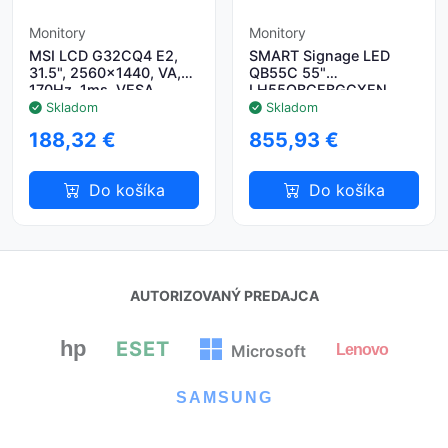
Monitory
Monitory
MSI LCD G32CQ4 E2,
SMART Signage LED
31.5", 2560x1440, VA,
QB55C 55"
170Hz, 1ms, VESA
LH55QBCEBGCXEN
100x100, Black
Skladom
Skladom
188,32 €
855,93 €
Do košíka
Do košíka
AUTORIZOVANÝ PREDAJCA
hp
ESET
Lenovo
Microsoft
SAMSUNG