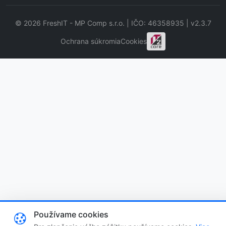
© 2026 FreshIT - MP Comp s.r.o. | IČO: 46358935 | v2.3.7
Ochrana súkromia
Cookies
Používame cookies