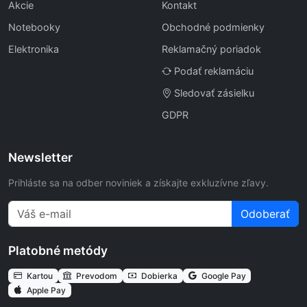
Akcie
Kontakt
Notebooky
Obchodné podmienky
Elektronika
Reklamačný poriadok
Podať reklamáciu
Sledovať zásielku
GDPR
Newsletter
Prihláste sa na odber noviniek a získajte exkluzívne zľavy.
Odoberať
Platobné metódy
Kartou
Prevodom
Dobierka
Google Pay
Apple Pay