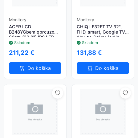
Monitory
Monitory
ACER LCD
CHiQ LF32FT TV 32",
B248YGbemiqprcuzx
FHD, smart, Google TV,
60cm (23.8") IPS LED,
dbx-tv, Dolby Audio,
FHD
Frameless
Skladom
Skladom
1920x1080@120Hz,
211,22 €
131,88 €
250cd/m2, 178°/178°,
4ms (G2G), HDMI(2.0) +
DP(1.4
Do košíka
Do košíka