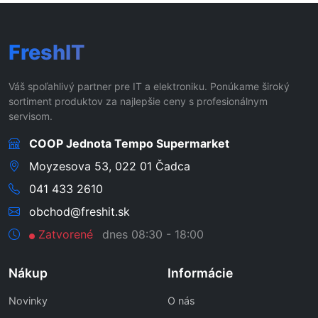
FreshIT
Váš spoľahlivý partner pre IT a elektroniku. Ponúkame široký
sortiment produktov za najlepšie ceny s profesionálnym
servisom.
COOP Jednota Tempo Supermarket
Moyzesova 53, 022 01 Čadca
041 433 2610
obchod@freshit.sk
Zatvorené
dnes 08:30 - 18:00
Nákup
Informácie
Novinky
O nás