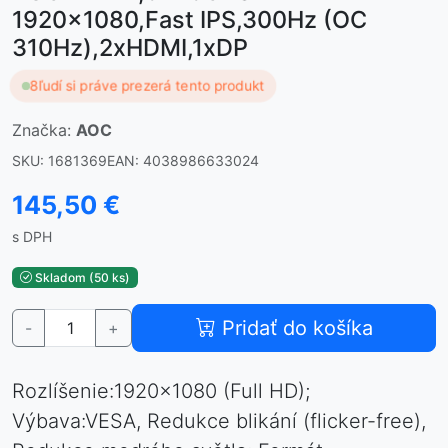
1920x1080,Fast IPS,300Hz (OC
310Hz),2xHDMI,1xDP
8
ľudí si práve prezerá tento produkt
Značka:
AOC
SKU: 1681369
EAN: 4038986633024
145,50 €
s DPH
Skladom (50 ks)
Pridať do košíka
-
+
Rozlíšenie:1920×1080 (Full HD);
Výbava:VESA, Redukce blikání (flicker-free),