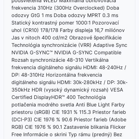
podsvietenia WLED Maximálna obnovovacia
frekvencia 310Hz (300Hz Overclocked) Doba
odozvy GtG 1 ms Doba odozvy MPRT 0.3 ms
Statický kontrastný pomer 1000:1 Pozorovací
uhol (CR10) 178/178 Farby displeja 16,7 miliónov
Jas v nitoch 400 cd/m2 Obrazové špecifikácie
Technológia synchronizácie (VRR) Adaptive Sync
NVIDIA G-SYNC™ NVIDIA G-SYNC Compatible
Rozsah synchronizácie 48-310 Vertikálna
frekvencia digitálneho signálu HDMI: 48-240Hz /
DP: 48-310Hz Horizontálna frekvencia
digitálneho signálu HDMI: 30k-280kHz / DP: 30k-
350kHz HDR (vysoký dynamický rozsah) VESA
Certified DisplayHDR™ 400 Technológia
potlačenia modrého svetla Anti Blue Light Farby
priestoru (sRGB) CIE 1931 % 115.3 Priestor farieb
(DCI-P3) CIE 1976 % 90.6 Priestor farieb (Adobe
RGB) CIE 1976 % 90.1 Zastavenie blikania Flicker
Free Informácie o skrini Typ rámu (predný) Bez