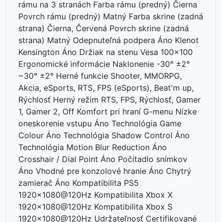
rámu na 3 stranách Farba rámu (predný) Čierna
Povrch rámu (predný) Matný Farba skrine (zadná
strana) Čierna, Červená Povrch skrine (zadná
strana) Matný Odepnuteľná podpera Áno Klenot
Kensington Áno Držiak na stenu Vesa 100x100
Ergonomické informácie Naklonenie ­-30° ±2°
~30° ±2° Herné funkcie Shooter, MMORPG,
Akcia, eSports, RTS, FPS (eSports), Beat'm up,
Rýchlosť Herný režim RTS, FPS, Rýchlosť, Gamer
1, Gamer 2, Off Komfort pri hraní G-menu Nízke
oneskorenie vstupu Áno Technológia Game
Colour Áno Technológia Shadow Control Áno
Technológia Motion Blur Reduction Áno
Crosshair / Dial Point Áno Počítadlo snímkov
Áno Vhodné pre konzolové hranie Áno Chytrý
zamierač Áno Kompatibilita PS5
1920x1080@120Hz Kompatibilita Xbox X
1920x1080@120Hz Kompatibilita Xbox S
1920x1080@120Hz Udržateľnosť Certifikované