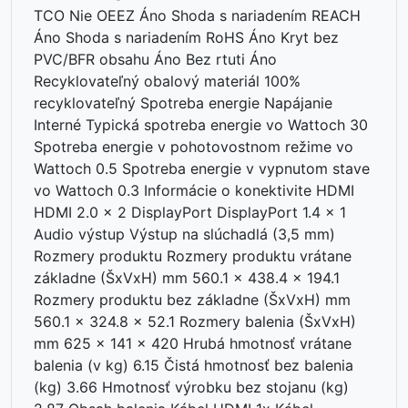
TCO Nie OEEZ Áno Shoda s nariadením REACH
Áno Shoda s nariadením RoHS Áno Kryt bez
PVC/BFR obsahu Áno Bez rtuti Áno
Recyklovateľný obalový materiál 100%
recyklovateľný Spotreba energie Napájanie
Interné Typická spotreba energie vo Wattoch 30
Spotreba energie v pohotovostnom režime vo
Wattoch 0.5 Spotreba energie v vypnutom stave
vo Wattoch 0.3 Informácie o konektivite HDMI
HDMI 2.0 x 2 DisplayPort DisplayPort 1.4 x 1
Audio výstup Výstup na slúchadlá (3,5 mm)
Rozmery produktu Rozmery produktu vrátane
základne (ŠxVxH) mm 560.1 x 438.4 x 194.1
Rozmery produktu bez základne (ŠxVxH) mm
560.1 x 324.8 x 52.1 Rozmery balenia (ŠxVxH)
mm 625 x 141 x 420 Hrubá hmotnosť vrátane
balenia (v kg) 6.15 Čistá hmotnosť bez balenia
(kg) 3.66 Hmotnosť výrobku bez stojanu (kg)