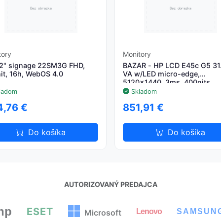
tory
Monitory
2" signage 22SM3G FHD,
BAZAR - HP LCD E45c G5 31
it, 16h, WebOS 4.0
VA w/LED micro-edge,
5120x1440, 3ms, 400nits,
3000:1,DP 1.2, HDMI 1.4,
ladom
Skladom
4xUSB3.2,USB-C,RJ-45
,76 €
851,91 €
Do košíka
Do košíka
AUTORIZOVANÝ PREDAJCA
hp
ESET
Lenovo
SAMSUN
Microsoft