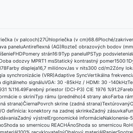
riečka (v palcoch)27Úhlopriečka (v cm)68.6Ploché/zakrive
ava paneluAntireflexná (AG)Rozteč obrazových bodov (mm
líšenieFHDPomery strán16:9Typ paneluIPSTyp podsvieten
Doba odozvy MPRT1 msStatický kontrastný pomer1500:1D
8Farby displeja16,7 miliónovJas v nits300 cd/m2Zóny lok
a synchronizácie (VRR)Adaptive SyncVertikálna frekvencia
a digitálneho signáluVGA: 30 -85kHz / HDMI: 30 -140kHzT
931 %116.49Farebný priestor (DCI-P3) CIE 1976 %91.2Fare
formácie o skriniTyp rámu (predného)4 strany akoFarba r
dná strana)ČiernaPovrch skrine (zadná strana)Textúrovan
 definícia: konektory na zadnej skrinkeZadný zásuvkaFun
ávaniaZadný výstrelErgonomické informácieNaklonenie-5
noShoda so smernicou REACHÁnoShoda so smernicou Ro
materiál100% recyklovateľnýObalový materiálPapierSpotre