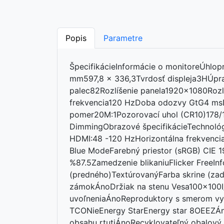
Popis
Parametre
ŠpecifikácieInformácie o monitoreÚhlop
mm597,8 x 336,3Tvrdosť displeja3HÚpr
palec82Rozlíšenie panela1920x1080Roz
frekvencia120 HzDoba odozvy GtG4 ms
pomer20M:1Pozorovací uhol (CR10)178/17
DimmingObrazové špecifikácieTechnológi
HDMI:48 -120 HzHorizontálna frekvenci
Blue ModeFarebný priestor (sRGB) CIE 1
%87.5Zamedzenie blikaniuFlicker FreeIn
(predného)TextúrovanýFarba skrine (za
zámokÁnoDržiak na stenu Vesa100x100I/O
uvoľneniaÁnoReproduktory s smerom vyd
TCONieEnergy StarEnergy star 8OEEZÁ
obsahu rtutiÁnoRecyklovateľný obalový 