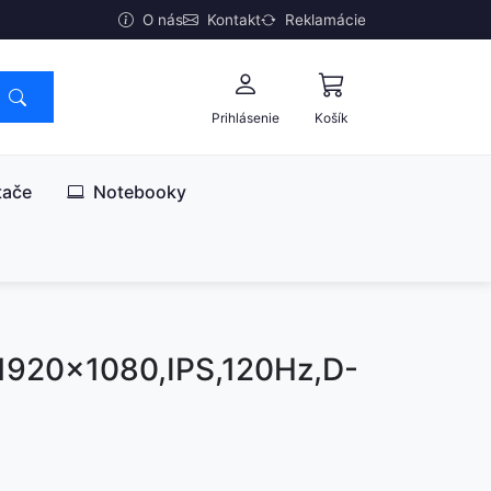
O nás
Kontakt
Reklamácie
Prihlásenie
Košík
tače
Notebooky
1920x1080,IPS,120Hz,D-