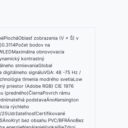
néPlocháOblasť zobrazenia (V × Š) v
)0.3114Počet bodov na
iaWLEDMaximálna obnovovacia
ynamický kontrastný
álneho stmievaniaGlobal
 digitálneho signáluVGA: 48 -75 Hz /
echnológia tlmenia modrého svetlaLow
bný priestor (Adobe RGB) CIE 1976
ámu (predného)ČiernaPovrch rámu
ýOdnímateľná podstavaÁnoKensington
kcia rýchleho
/25UdržateľnosťCertifikované
HSÁnoKryt bez obsahu PVC/BFRÁnoBez
ba energieNapájanieVonkajšieZdroj