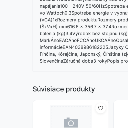
napájania100 - 240V 50/60HzSpotreba e
vo Wattoch0.3Spotreba energie v vypnu
(VGA)1xRozmery produktuRozmery produ
(ŠxVxH) mm616.6 x 356.7 x 37.4Rozmery
balenia (kg)3.4Výrobok bez stojanu (
MarkÁnoEACÁnoFCCÁnoUKCAÁnoObsah ba
informácieEAN4038986182225Jazyky OSDAng
Fínčina, Kórejčina, Japonský, Čínština (z
SlovenčinaZáručná doba3 rokyPopis prod
Súvisiace produkty