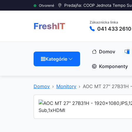
Predajňa: COOP Jednota Tempo Su
Otvorené
Zákaznícka linka
FreshIT
041 433 2610
Domov
Kategórie
Komponenty
Domov
Monitory
AOC MT 27" 27B31H -