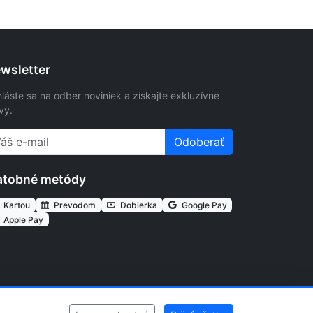
wsletter
hláste sa na odber noviniek a získajte exkluzívne
vy.
Odoberať
atobné metódy
Kartou
Prevodom
Dobierka
Google Pay
Apple Pay