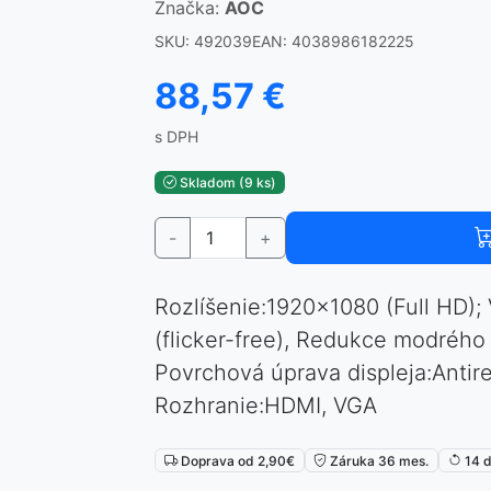
Značka:
AOC
SKU: 492039
EAN: 4038986182225
88,57 €
s DPH
Skladom (9 ks)
-
+
Rozlíšenie:1920×1080 (Full HD);
(flicker-free), Redukce modrého 
Povrchová úprava displeja:Antiref
Rozhranie:HDMI, VGA
Doprava od 2,90€
Záruka 36 mes.
14 d