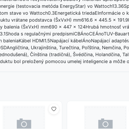
nergie (testovacia metóda EnergyStar) vo Wattoch13.36S
tom stave vo Wattoch0.3Energetická triedaEInformácie o 
ktu vrátane podstavca (ŠxVxH) mm616.6 x 445.5 x 191.
 balenia (ŠxVxH) mm690 x 447 x 124Hrubá hmotnosť vrát
kg)3.1Shoda s regulačnými predpismiCBÁnoCEÁnoTUV-Baua
leniaKábel HDMI1.5Napájací kábelÁnoNapájací adaptér
ličtina, Ukrajinština, Turečtina, Poľština, Nemčina, Port
jednodušená), Čínština (tradičná), Švédčina, Holandčina, Tal
uktu bol preložený pomocou umelej inteligencie a môže o