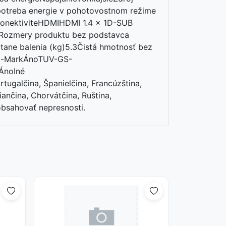
potreba energie v pohotovostnom režime
konektiviteHDMIHDMI 1.4 x 1D-SUB
9Rozmery produktu bez podstavca
ane balenia (kg)5.3Čistá hmotnosť bez
rt-MarkÁnoTUV-GS-
ÁnoIné
ugalčina, Španielčina, Francúzština,
iančina, Chorvátčina, Ruština,
bsahovať nepresnosti.