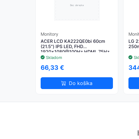
Monitory
Moni
ACER LCD KA222QE0bi 60cm
LG 2
(21.5") IPS LED, FHD
250n
1920x1080@100Hz HDMI, 75Hz
VGA, 250cd/m2, 178/178,
Skladom
Sk
1ms(VRB), 1xVGA + 1xHDM
66,33 €
344
Do košíka