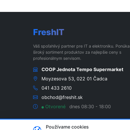
FreshIT
Váš spoľahlivý partner pre IT a elektroniku. Ponúk
široký sortiment produktov za najlepšie ceny s
profesionálnym servisom.
COOP Jednota Tempo Supermarket
Moyzesova 53, 022 01 Čadca
041 433 2610
obchod@freshit.sk
Otvorené
dnes 08:30 - 18:00
Používame cookies