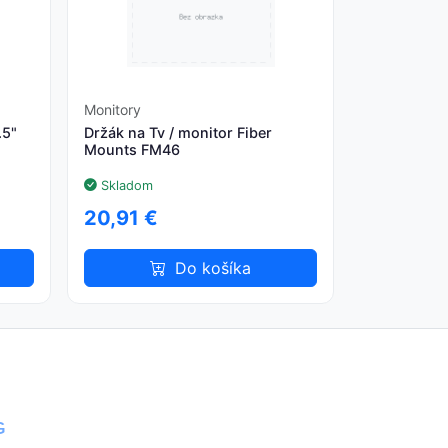
Monitory
.5"
Držák na Tv / monitor Fiber
Mounts FM46
Skladom
20,91 €
Do košíka
G