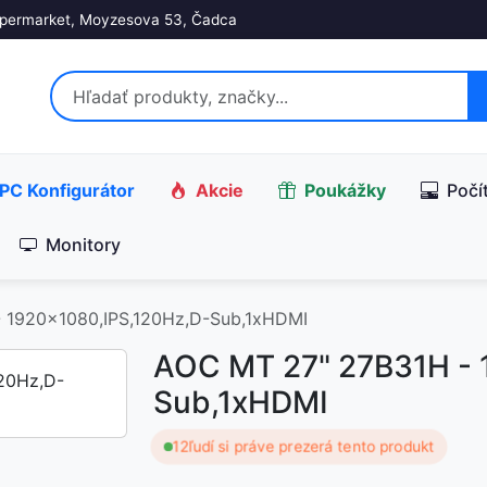
permarket, Moyzesova 53, Čadca
PC Konfigurátor
Akcie
Poukážky
Počí
Monitory
 1920x1080,IPS,120Hz,D-Sub,1xHDMI
AOC MT 27" 27B31H - 
Sub,1xHDMI
12
ľudí si práve prezerá tento produkt