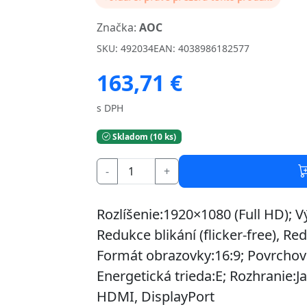
Značka:
AOC
SKU: 492034
EAN: 4038986182577
163,71 €
s DPH
Skladom (10 ks)
-
+
Rozlíšenie:1920×1080 (Full HD); V
Redukce blikání (flicker-free), R
Formát obrazovky:16:9; Povrchová
Energetická trieda:E; Rozhranie:J
HDMI, DisplayPort