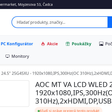
ermarket, Moyzesova 53, Čadca
PC Konfigurátor
Akcie
Poukážky
Poč
Monitory
24.5" 25G4SXU - 1920x1080,IPS,300Hz(OC 310Hz),2xHDMI,
AOC MT VA LCD WLED 2
1920x1080,IPS,300Hz(
310Hz),2xHDMI,DP,USB
6
ľudí si práve prezerá tento produkt