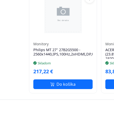
Monitory
Moni
Philips MT 27" 27B2G5500 -
ACER
2560x1440,IPS,100Hz,2xHDMI,DP,USBhub,Repr
(23.8
1920
75Hz
Skladom
Sk
1xVG
217,22 €
83,
Do košíka