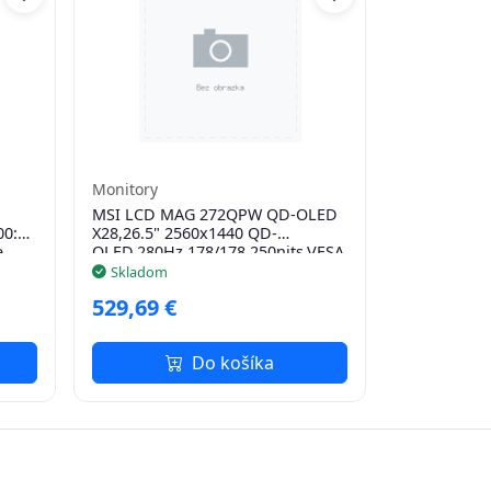
Monitory
MSI LCD MAG 272QPW QD-OLED
0:1,
X28,26.5" 2560x1440 QD-
e
OLED,280Hz,178/178,250nits,VESA,HDMI,DP,USB-
C,Audio,White
Skladom
529,69 €
Do košíka