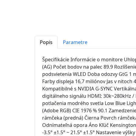
Popis
Parametre
Špecifikácie Informácie o monitore Uhlop
(AG) Počet bodov na palec 89.9 Rozlíšen
podsvietenia WLED Doba odozvy GtG 1 m
Farby displeja 16,7 miliónov Jas v nito
Kompatibilné s NVIDIA G-SYNC Vertikálna
digitálneho signálu HDMI: 30k~280kHz /
potlačenia modrého svetla Low Blue Light
(Adobe RGB) CIE 1976 % 90.1 Zamedzenie 
rámčeka (predná) Čierna Povrch rámčeka 
Odnímateľná opora Áno Kľúč Kensington
-3.5° ±1.5° ~ 21.5° ±1.5° Nastavenie výš