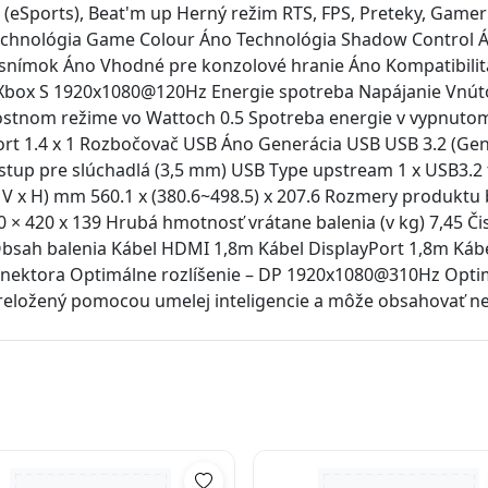
(eSports), Beat'm up Herný režim RTS, FPS, Preteky, Gamer 
chnológia Game Colour Áno Technológia Shadow Control Á
lo snímok Áno Vhodné pre konzolové hranie Áno Kompatibil
Xbox S 1920x1080@120Hz Energie spotreba Napájanie Vnúto
stnom režime vo Wattoch 0.5 Spotreba energie v vypnutom
ort 1.4 x 1 Rozbočovač USB Áno Generácia USB USB 3.2 (Ge
ýstup pre slúchadlá (3,5 mm) USB Type upstream 1 x USB3.2
V x H) mm 560.1 x (380.6~498.5) x 207.6 Rozmery produktu b
0 × 420 x 139 Hrubá hmotnosť vrátane balenia (v kg) 7,45 Či
Obsah balenia Kábel HDMI 1,8m Kábel DisplayPort 1,8m Káb
onektora Optimálne rozlíšenie – DP 1920x1080@310Hz Optim
eložený pomocou umelej inteligencie a môže obsahovať ne