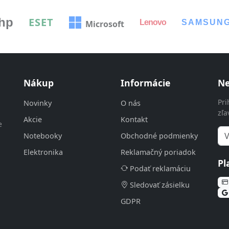
hp
ESET
Lenovo
SAMSUN
Microsoft
Nákup
Informácie
Ne
Pri
Novinky
O nás
zľa
Akcie
Kontakt
e
Notebooky
Obchodné podmienky
Elektronika
Reklamačný poriadok
Pl
Podať reklamáciu
Sledovať zásielku
GDPR