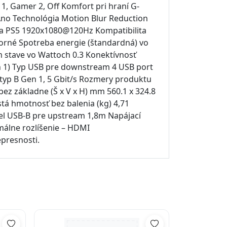
1, Gamer 2, Off Komfort pri hraní G-
no Technológia Motion Blur Reduction
ita PS5 1920x1080@120Hz Kompatibilita
rné Spotreba energie (štandardná) vo
 stave vo Wattoch 0.3 Konektívnosť
n 1) Typ USB pre downstream 4 USB port
 typ B Gen 1, 5 Gbit/s Rozmery produktu
ez základne (Š x V x H) mm 560.1 x 324.8
stá hmotnosť bez balenia (kg) 4,71
el USB-B pre upstream 1,8m Napájací
álne rozlíšenie – HDMI
presnosti.