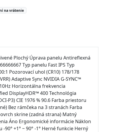
ní na vrátenie
riivené Plochý Úprava panelu Antireflexná
666666667 Typ panelu Fast IPS Typ
0:1 Pozorovací uhol (CR10) 178/178
e (VRR) Adaptive Sync NVIDIA G-SYNC™
310Hz Horizontálna frekvencia
ified DisplayHDR™ 400 Technológia
DCI-P3) CIE 1976 % 90.6 Farba priestoru
dné) Bez rámčeka na 3 stranách Farba
ovrch skrine (zadná strana) Matný
enia Áno Ergonomické informácie Náklon
u -90° +1° ~ 90° -1° Herné funkcie Herný