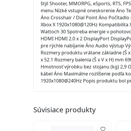
štýl Shooter, MMORPG, eSports, RTS, FPS 
menu Nízké vstupné oneskorenie Áno Te
Áno Crosshair / Dial Point Áno Počítad
Xbox X 1920x1080@120Hz Kompatibilita 
Wattoch 30 Spotreba energie v pohotovo
HDMI HDMI 2.0 x 2 DisplayPort DisplayP
pre rýchle nabíjanie Áno Audio výstup V
Rozmery produktu vrátane základne (Š x 
x 52.1 Rozmery balenia (Š x V x H) mm 69
Hmotnosť výrobku bez stojanu (kg) 2,9 
kábel Áno Maximálne rozlíšenie podľa k
1920x1080@240Hz Popis produktu bol pr
Súvisiace produkty