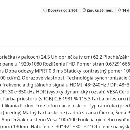
Doprava od 2,90€
Záruka 36 mes.
14 d
riečka (v palcoch) 24.5 Uhlopriečka (v cm) 62.2 Ploché/zák
ie panelu 1920x1080 Rozlíšenie FHD Pomer strán 0.6729166
s Doba odozvy MPRT 0.3 ms Statický kontrastný pomer 100
ch 400 cd/m2 Obrazové vlastnosti Technológia synchronizáci
 frekvencia digitálneho signálu HDMI: 48~240Hz / DP: 48~
 DP: 30k~350kHz HDR (vysoký dynamický rozsah) VESA Cert
 Farba priestoru (sRGB) CIE 1931 % 115.3 Farba priestoru (
blikania Flicker Free Informácie o skrini Typ rámčeka (pre
(predný) Matný Farba skrine (zadná strana) Čierna, Šedá P
 Áno Držiak na stenu Vesa 100x100 Funkcia rýchleho uvoľn
ky (mm) 130mm Natočenie -30° ±2° ~30° ±2° Otočenie na výšk