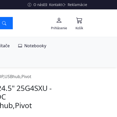
O nás
Kontakt
Reklamácie
Prihlásenie
Košík
ítače
Notebooky
DP,USBhub,Pivot
4.5" 25G4SXU -
OC
hub,Pivot