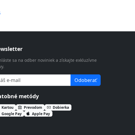
G
wsletter
hláste sa na odber noviniek a získajte exkluzívne
vy.
Odoberať
atobné metódy
Kartou
Prevodom
Dobierka
Google Pay
Apple Pay