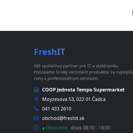
FreshIT
Váš spoľahlivý partner pre IT a elektroniku.
Ponúkame široký sortiment produktov za najlepši
ceny s profesionálnym servisom.
COOP Jednota Tempo Supermarket
Moyzesova 53, 022 01 Čadca
041 433 2610
obchod@freshit.sk
Otvorené
dnes 08:30 - 18:00