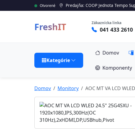
Predajňa: COOP Jednota Tempo Sup
Otvorené
Zákaznícka linka
FreshIT
041 433 2610
Domov
Kategórie
Komponenty
Domov
Monitory
AOC MT VA LCD WLED 