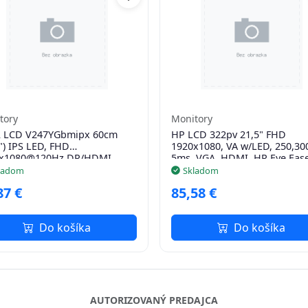
tory
Monitory
 LCD V247YGbmipx 60cm
HP LCD 322pv 21,5" FHD
o,Pivot
") IPS LED, FHD
1920x1080, VA w/LED, 250,300
x1080@120Hz DP/HDMI,
5ms, VGA, HDMI, HP Eye Eas
 VGA, 250cd/m2, 178/178, -,
ladom
Skladom
A + 1xHDMI(1
87 €
85,58 €
Do košíka
Do košíka
AUTORIZOVANÝ PREDAJCA