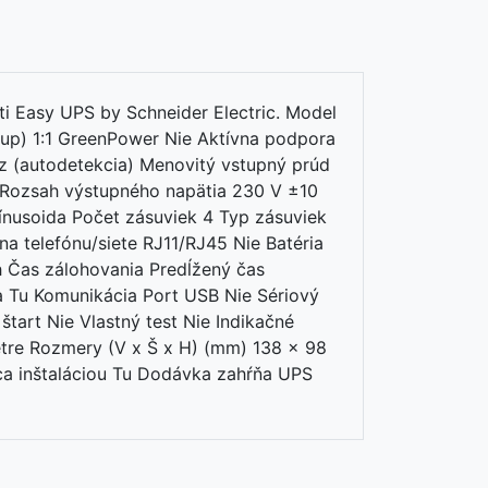
 Easy UPS by Schneider Electric. Model
tup) 1:1 GreenPower Nie Aktívna podpora
z (autodetekcia) Menovitý vstupný prúd
 Rozsah výstupného napätia 230 V ±10
ínusoida Počet zásuviek 4 Typ zásuviek
a telefónu/siete RJ11/RJ45 Nie Batéria
h Čas zálohovania Predĺžený čas
ia Tu Komunikácia Port USB Nie Sériový
art Nie Vlastný test Nie Indikačné
etre Rozmery (V x Š x H) (mm) 138 x 98
ca inštaláciou Tu Dodávka zahŕňa UPS