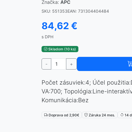
Značka:
APC
SKU: 551353
EAN: 731304404484
84,62 €
s DPH
Skladom (10 ks)
-
+
Počet zásuviek:4; Účel použitia
VA:700; Topológia:Line-interaktí
Komunikácia:Bez
Doprava od 2,90€
Záruka 24 mes.
14 d