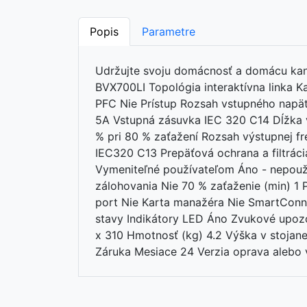
Popis
Parametre
Udržujte svoju domácnosť a domácu kan
BVX700LI Topológia interaktívna linka 
PFC Nie Prístup Rozsah vstupného napä
5A Vstupná zásuvka IEC 320 C14 Dĺžka 
% pri 80 % zaťažení Rozsah výstupnej f
IEC320 C13 Prepäťová ochrana a filtrác
Vymeniteľné používateľom Áno - nepoužív
zálohovania Nie 70 % zaťaženie (min) 1 
port Nie Karta manažéra Nie SmartConne
stavy Indikátory LED Áno Zvukové upozo
x 310 Hmotnosť (kg) 4.2 Výška v stojan
Záruka Mesiace 24 Verzia oprava alebo