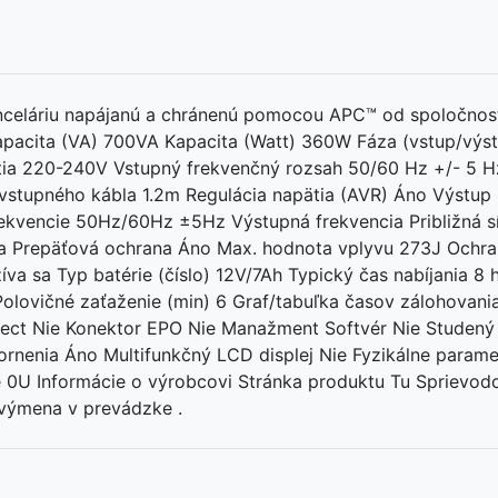
celáriu napájanú a chránenú pomocou APC™ od spoločnosti
Kapacita (VA) 700VA Kapacita (Watt) 360W Fáza (vstup/výs
tia 220-240V Vstupný frekvenčný rozsah 50/60 Hz +/- 5 H
vstupného kábla 1.2m Regulácia napätia (AVR) Áno Výstup
rekvencie 50Hz/60Hz ±5Hz Výstupná frekvencia Približná s
ia Prepäťová ochrana Áno Max. hodnota vplyvu 273J Ochran
a sa Typ batérie (číslo) 12V/7Ah Typický čas nabíjania 8 
Polovičné zaťaženie (min) 6 Graf/tabuľka časov zálohovan
ct Nie Konektor EPO Nie Manažment Softvér Nie Studený št
rnenia Áno Multifunkčný LCD displej Nie Fyzikálne param
e 0U Informácie o výrobcovi Stránka produktu Tu Sprievod
 výmena v prevádzke .