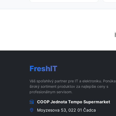
FreshIT
Váš spoľahlivý partner pre IT a elektroniku. Ponúk
široký sortiment produktov za najlepšie ceny s
profesionálnym servisom.
COOP Jednota Tempo Supermarket
Moyzesova 53, 022 01 Čadca