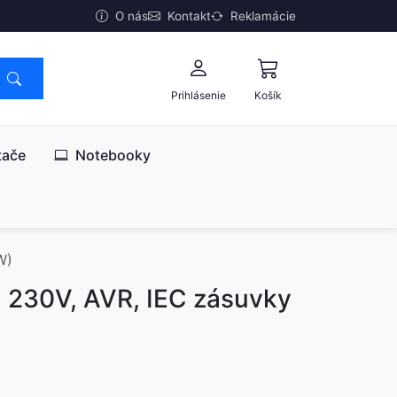
O nás
Kontakt
Reklamácie
Prihlásenie
Košík
tače
Notebooky
W)
230V, AVR, IEC zásuvky