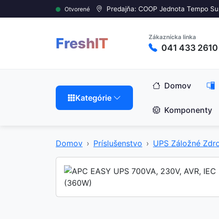
Predajňa: COOP Jednota Tempo Su
Otvorené
Zákaznícka linka
FreshIT
041 433 2610
Domov
Kategórie
Komponenty
Domov
Príslušenstvo
UPS Záložné Zdro