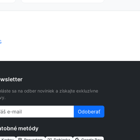
G
wsletter
hláste sa na odber noviniek a získajte exkluzívne
vy.
Odoberať
atobné metódy
Kartou
Prevodom
Dobierka
Google Pay