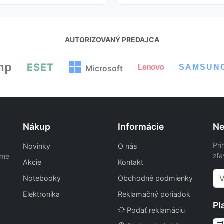
AUTORIZOVANÝ PREDAJCA
hp
ESET
Lenovo
SAMSUN
Microsoft
Nákup
Informácie
Ne
Pri
Novinky
O nás
zľa
ame
Akcie
Kontakt
Notebooky
Obchodné podmienky
Elektronika
Reklamačný poriadok
Pl
Podať reklamáciu