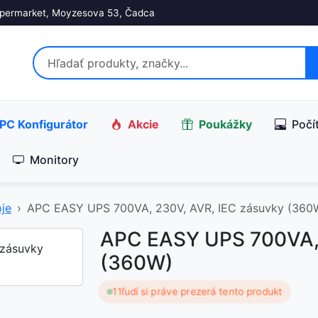
permarket, Moyzesova 53, Čadca
PC Konfigurátor
Akcie
Poukážky
Počí
Monitory
je
APC EASY UPS 700VA, 230V, AVR, IEC zásuvky (360
APC EASY UPS 700VA, 
(360W)
11
ľudí si práve prezerá tento produkt