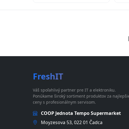
FreshIT
Váš spoľahlivý partner pre IT a elektroniku.
Ponúkame široký sortiment produktov za najlepši
ceny s profesionálnym servisom.
COOP Jednota Tempo Supermarket
Moyzesova 53, 022 01 Čadca