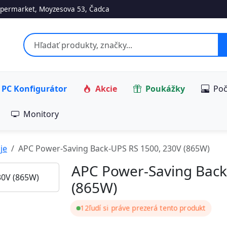
permarket, Moyzesova 53, Čadca
PC Konfigurátor
Akcie
Poukážky
Poč
Monitory
je
APC Power-Saving Back-UPS RS 1500, 230V (865W)
APC Power-Saving Back
(865W)
12
ľudí si práve prezerá tento produkt