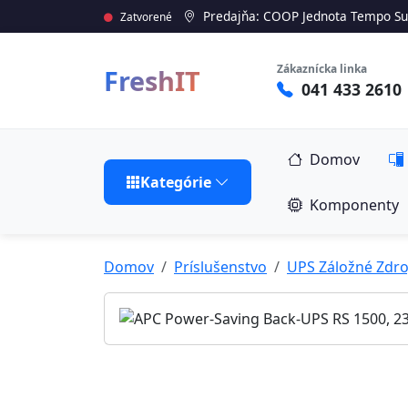
Predajňa: COOP Jednota Tempo Su
Zatvorené
Zákaznícka linka
FreshIT
041 433 2610
Domov
Kategórie
Komponenty
Domov
Príslušenstvo
UPS Záložné Zdro