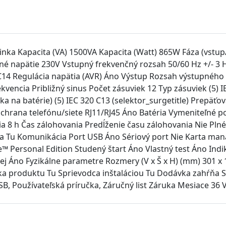
inka Kapacita (VA) 1500VA Kapacita (Watt) 865W Fáza (vstu
é napätie 230V Vstupný frekvenčný rozsah 50/60 Hz +/- 3 
C14 Regulácia napätia (AVR) Áno Výstup Rozsah výstupného
ekvencia Približný sinus Počet zásuviek 12 Typ zásuviek (5) 
ka na batérie) (5) IEC 320 C13 (selektor_surgetitle) Prepäťo
hrana telefónu/siete RJ11/RJ45 Áno Batéria Vymeniteľné po
ia 8 h Čas zálohovania Predĺženie času zálohovania Nie Plné
nia Tu Komunikácia Port USB Áno Sériový port Nie Karta ma
Personal Edition Studený štart Áno Vlastný test Áno Indi
j Áno Fyzikálne parametre Rozmery (V x Š x H) (mm) 301 x 
ka produktu Tu Sprievodca inštaláciou Tu Dodávka zahŕňa So
SB, Používateľská príručka, Záručný list Záruka Mesiace 36 V