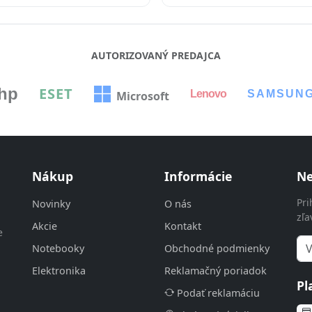
AUTORIZOVANÝ PREDAJCA
hp
ESET
Lenovo
SAMSUN
Microsoft
Nákup
Informácie
Ne
Pri
Novinky
O nás
zľa
Akcie
Kontakt
e
Notebooky
Obchodné podmienky
Elektronika
Reklamačný poriadok
Pl
Podať reklamáciu