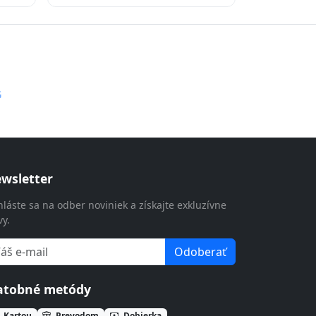
G
wsletter
hláste sa na odber noviniek a získajte exkluzívne
vy.
Odoberať
atobné metódy
Kartou
Prevodom
Dobierka