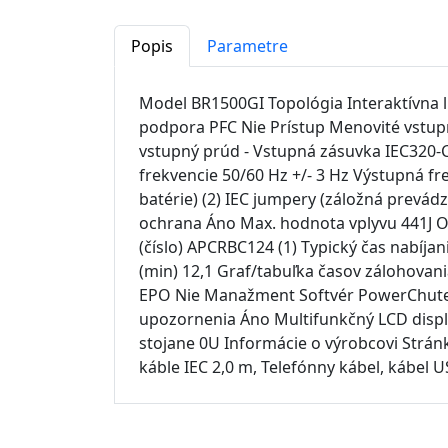
Popis
Parametre
Model BR1500GI Topológia Interaktívna l
podpora PFC Nie Prístup Menovité vstupn
vstupný prúd - Vstupná zásuvka IEC320-
frekvencie 50/60 Hz +/- 3 Hz Výstupná fr
batérie) (2) IEC jumpery (záložná prevádz
ochrana Áno Max. hodnota vplyvu 441J Oc
(číslo) APCRBC124 (1) Typický čas nabíjan
(min) 12,1 Graf/tabuľka časov zálohova
EPO Nie Manažment Softvér PowerChute™ 
upozornenia Áno Multifunkčný LCD disple
stojane 0U Informácie o výrobcovi Strán
káble IEC 2,0 m, Telefónny kábel, kábel U