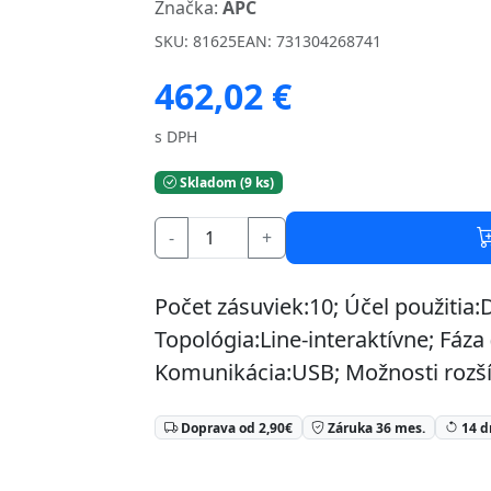
Značka:
APC
SKU: 81625
EAN: 731304268741
462,02 €
s DPH
Skladom (9 ks)
-
+
Počet zásuviek:10; Účel použitia
Topológia:Line-interaktívne; Fáza 
Komunikácia:USB; Možnosti rozší
Doprava od 2,90€
Záruka 36 mes.
14 d