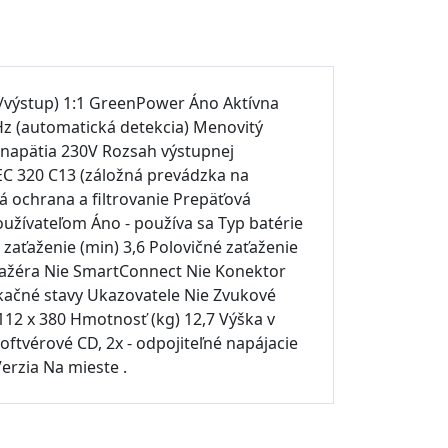
p/výstup) 1:1 GreenPower Áno Aktívna
Hz (automatická detekcia) Menovitý
 napätia 230V Rozsah výstupnej
IEC 320 C13 (záložná prevádzka na
vá ochrana a filtrovanie Prepäťová
užívateľom Áno - používa sa Typ batérie
 zaťaženie (min) 3,6 Polovičné zaťaženie
nažéra Nie SmartConnect Nie Konektor
kačné stavy Ukazovatele Nie Zvukové
112 x 380 Hmotnosť (kg) 12,7 Výška v
ftvérové CD, 2x - odpojiteľné napájacie
erzia Na mieste .