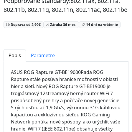
Podporované štandardy:802.11ax, 802.11a,
802.11b, 802.11g, 802.11n, 802.11ac, 802.11be
Doprava od 2,90€
Záruka 36 mes.
14 dní na vrátenie
Popis
Parametre
ASUS ROG Rapture GT-BE19000Rada ROG
Rapture stále posúva hranice možností v oblasti
hier a sietí. Nový ROG Rapture GT-BE19000 je
trojpásmový 12streamový herný router WiFi 7
prispôsobený pre hry a počítače novej generácie.
S rýchlosťou až 1,9 Gb/s, výkonnou 31G káblovou
kapacitou a exkluzívnou sieťou ROG Gaming
Network ponúka nové spôsoby, ako urýchliť vaše
hranie. WiFi 7 (IEEE 802.11be) obsahuje všetky