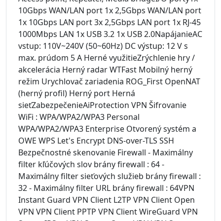
10Gbps WAN/LAN port 1x 2,5Gbps WAN/LAN port
1x 10Gbps LAN port 3x 2,5Gbps LAN port 1x RJ-45
1000Mbps LAN 1x USB 3.2 1x USB 2.0NapájanieAC
vstup: 110V~240V (50~60Hz) DC výstup: 12 V s
max. prúdom 5 A Herné využitieZrýchlenie hry /
akcelerácia Herný radar WTFast Mobilný herný
režim Urychlovač zariadenia ROG_First OpenNAT
(herný profil) Herný port Herná
sieťZabezpečenieAiProtection VPN Šifrovanie
WiFi : WPA/WPA2/WPA3 Personal
WPA/WPA2/WPA3 Enterprise Otvorený systém a
OWE WPS Let's Encrypt DNS-over-TLS SSH
Bezpečnostné skenovanie Firewall - Maximálny
filter kľúčových slov brány firewall : 64 -
Maximálny filter sieťových služieb brány firewall :
32 - Maximálny filter URL brány firewall : 64VPN
Instant Guard VPN Client L2TP VPN Client Open
VPN VPN Client PPTP VPN Client WireGuard VPN