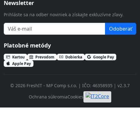
Newsletter
Prihláste sa na odber noviniek a získajte exkluzívne zľavy.
Odoberať
Platobné metódy
Kartou
Prevodom
Dobierka
Google Pay
Apple Pay
© 2026 FreshIT - MP Comp s.r.o. | IČO: 46358935 | v2.3.7
Ochrana súkromia
Cookies