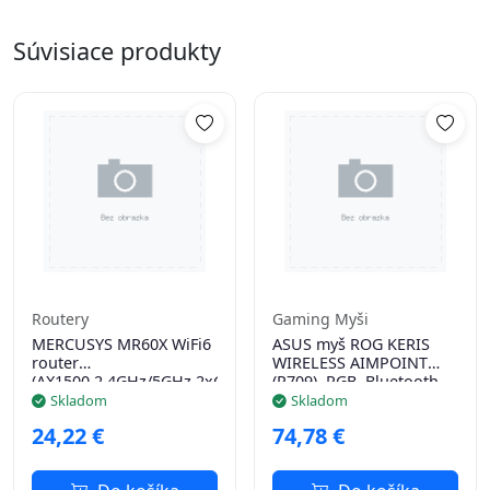
Súvisiace produkty
Routery
Gaming Myši
MERCUSYS MR60X WiFi6
ASUS myš ROG KERIS
router
WIRELESS AIMPOINT
(AX1500,2,4GHz/5GHz,2xGbELAN,1xGbEWAN)
(P709), RGB, Bluetooth,
černá
Skladom
Skladom
24,22 €
74,78 €