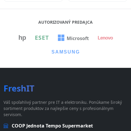
AUTORIZOVANÝ PREDAJCA
ESET
hp
Microsoft
Lenovo
SAMSUNG
FreshIT
Váš spoľahlivý partner pre IT a elektroniku. Ponúkame široký
sortiment produktov za najlepšie ceny s profesionálnym
servisom.
COOP Jednota Tempo Supermarket