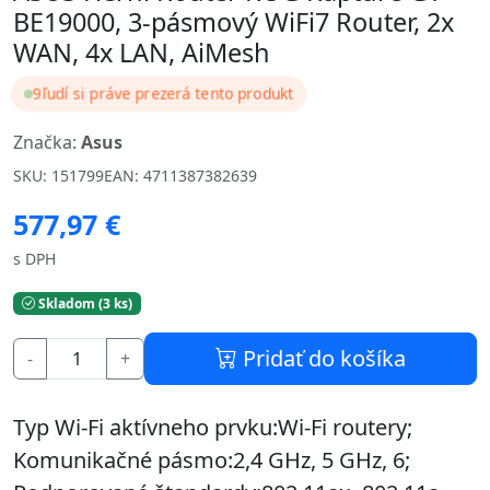
BE19000, 3-pásmový WiFi7 Router, 2x
WAN, 4x LAN, AiMesh
9
ľudí si práve prezerá tento produkt
Značka:
Asus
SKU: 151799
EAN: 4711387382639
577,97 €
s DPH
Skladom (3 ks)
Pridať do košíka
-
+
Typ Wi-Fi aktívneho prvku:Wi-Fi routery;
Komunikačné pásmo:2,4 GHz, 5 GHz, 6;