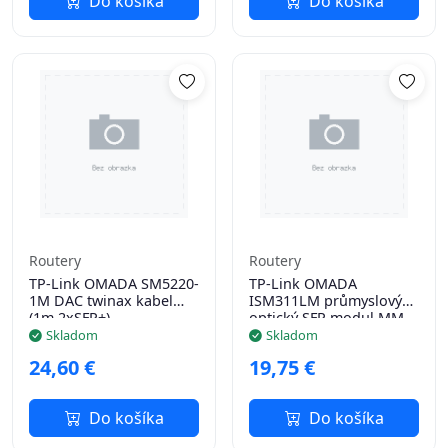
Do košíka
Do košíka
Routery
Routery
TP-Link OMADA SM5220-
TP-Link OMADA
1M DAC twinax kabel
ISM311LM průmyslový
(1m,2xSFP+)
optický SFP modul MM
(550nm), 1,25Gb/s, LC,
Skladom
Skladom
550m, -40°C až 85°C
24,60 €
19,75 €
Do košíka
Do košíka