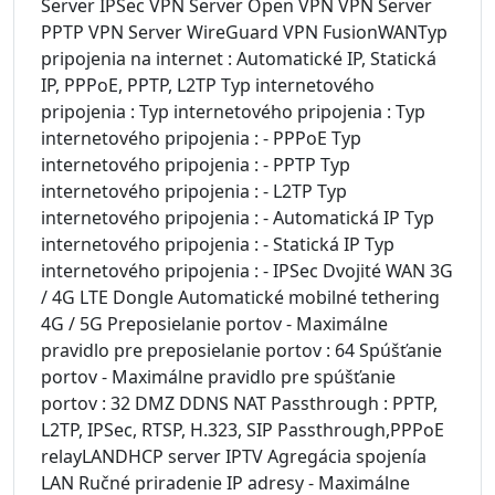
Server IPSec VPN Server Open VPN VPN Server
PPTP VPN Server WireGuard VPN FusionWANTyp
pripojenia na internet : Automatické IP, Statická
IP, PPPoE, PPTP, L2TP Typ internetového
pripojenia : Typ internetového pripojenia : Typ
internetového pripojenia : - PPPoE Typ
internetového pripojenia : - PPTP Typ
internetového pripojenia : - L2TP Typ
internetového pripojenia : - Automatická IP Typ
internetového pripojenia : - Statická IP Typ
internetového pripojenia : - IPSec Dvojité WAN 3G
/ 4G LTE Dongle Automatické mobilné tethering
4G / 5G Preposielanie portov - Maximálne
pravidlo pre preposielanie portov : 64 Spúšťanie
portov - Maximálne pravidlo pre spúšťanie
portov : 32 DMZ DDNS NAT Passthrough : PPTP,
L2TP, IPSec, RTSP, H.323, SIP Passthrough,PPPoE
relayLANDHCP server IPTV Agregácia spojenía
LAN Ručné priradenie IP adresy - Maximálne