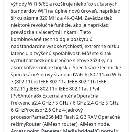
výhody WiFi 6/6E a rozširuje niekoľko súčasných
štandardov WiFi na úplne novú úroveň, napríklad
šírku pásma 320 MHz a 4K-QAM. Zavádza tiež
niektoré revolučné funkcie, ako je napríklad
prevádzka s viacerými linkami. Tieto
kombinované technológie poskytujú
nadštandardne vysoké rýchlosti, extrémne nízku
latenciu a zvýšenú spoľahlivosť. Môžete si tak
vychutnať bezkonkurenčné sieťové zážitky na
akomkoľvek online bojisku. ŠpecifikácieTechnické
špecifikácieSieťový štandardWiFi 6 (802.11ax) WiFi
7 (802.11be) IEEE 802.11a IEEE 802.11b IEEE
802.11g IEEE 802.11n IEEE 802.11ac IPv4
IPv6Anténa8x Externá anténaOperačná
frekvencia2,4 GHz / 5 GHz / 6 GHz 2,4 GHz 5 GHz
6 GHzProcesor2,6 Ghz 4-jadrový
procesorPamäť256 MB Flash 2 GB RAMOperačné
režimyRouter (AiMesh router), AiMesh node,
Access point, Repeater, Media bridgeI/O porty1x