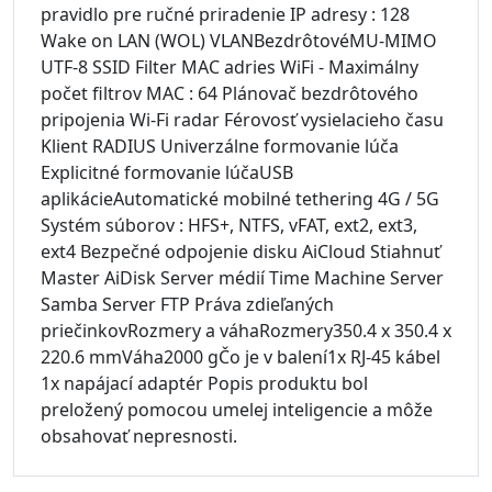
pravidlo pre ručné priradenie IP adresy : 128
Wake on LAN (WOL) VLANBezdrôtovéMU-MIMO
UTF-8 SSID Filter MAC adries WiFi - Maximálny
počet filtrov MAC : 64 Plánovač bezdrôtového
pripojenia Wi-Fi radar Férovosť vysielacieho času
Klient RADIUS Univerzálne formovanie lúča
Explicitné formovanie lúčaUSB
aplikácieAutomatické mobilné tethering 4G / 5G
Systém súborov : HFS+, NTFS, vFAT, ext2, ext3,
ext4 Bezpečné odpojenie disku AiCloud Stiahnuť
Master AiDisk Server médií Time Machine Server
Samba Server FTP Práva zdieľaných
priečinkovRozmery a váhaRozmery350.4 x 350.4 x
220.6 mmVáha2000 gČo je v balení1x RJ-45 kábel
1x napájací adaptér Popis produktu bol
preložený pomocou umelej inteligencie a môže
obsahovať nepresnosti.