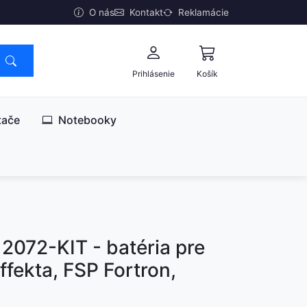
O nás
Kontakt
Reklamácie
Prihlásenie
Košík
tače
Notebooky
72-KIT - batéria pre
fekta, FSP Fortron,