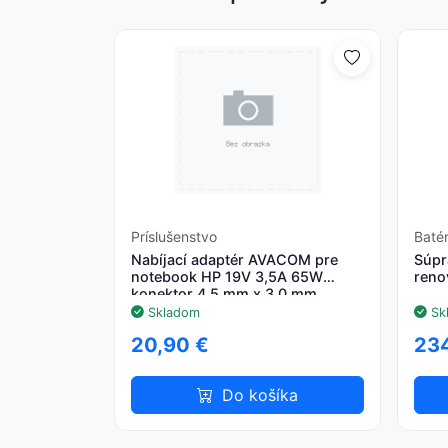
Príslušenstvo
Baté
Nabíjací adaptér AVACOM pre
Súpr
notebook HP 19V 3,5A 65W
reno
konektor 4,5 mm x 3,0 mm
Skladom
Sk
20,90 €
234
Do košíka