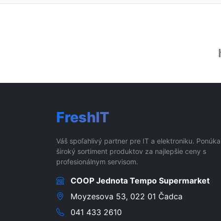
FreshIT
Váš spoľahlivý partner pre IT a elektroniku. Ponúk
široký sortiment produktov za najlepšie ceny s
profesionálnym servisom.
COOP Jednota Tempo Supermarket
Moyzesova 53, 022 01 Čadca
041 433 2610