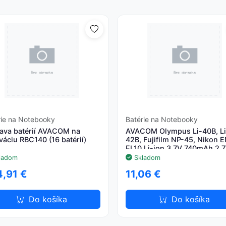
rie na Notebooky
Batérie na Notebooky
ava batérií AVACOM na
AVACOM Olympus Li-40B, Li
váciu RBC140 (16 batérií)
42B, Fujifilm NP-45, Nikon 
EL10 Li-ion 3.7V 740mAh 2.
ladom
Skladom
,91 €
11,06 €
Do košíka
Do košíka