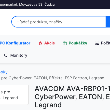
upermarket, Moyzesova 53, Čadca
PC Konfigurátor
Akcie
Poukážky
Počí
Monitory
ooky
pre CyberPower, EATON, Effekta, FSP Fortron, Legrand
AVACOM AVA-RBP01-120
CyberPower, EATON, Ef
Legrand