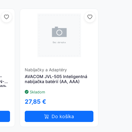
Nabíjačky a Adaptéry
-
AVACOM JVL-505 Inteligentná
EN-
nabíjačka batérií (AA, AAA)
7Wh
Skladom
27,85 €
Do košíka