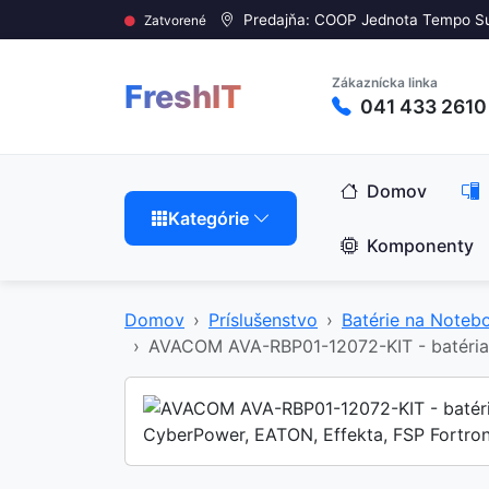
Predajňa: COOP Jednota Tempo S
Zatvorené
Zákaznícka linka
FreshIT
041 433 2610
Domov
Kategórie
Komponenty
Domov
Príslušenstvo
Batérie na Noteb
AVACOM AVA-RBP01-12072-KIT - batéria 