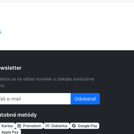
G
wsletter
hláste sa na odber noviniek a získajte exkluzívne
vy.
Odoberať
atobné metódy
Kartou
Prevodom
Dobierka
Google Pay
Apple Pay