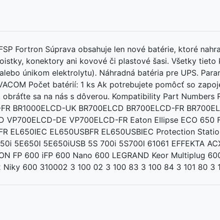
P Fortron Súprava obsahuje len nové batérie, ktoré nahrad
istky, konektory ani kovové či plastové šasi. Všetky tiet
 alebo únikom elektrolytu). Náhradná batéria pre UPS. Pa
ACOM Počet batérií: 1 ks Ak potrebujete pomôcť so zapoje
PS, obráťte sa na nás s dôverou. Kompatibility Part Numb
-FR BR1000ELCD-UK BR700ELCD BR700ELCD-FR BR700E
VP700ELCD-DE VP700ELCD-FR Eaton Ellipse ECO 650 FR 
FR EL650IEC EL650USBFR EL650USBIEC Protection Statio
650i 5E650I 5E650iUSB 5S 700i 5S700I 61061 EFFEKTA 
N FP 600 iFP 600 Nano 600 LEGRAND Keor Multiplug 600
Niky 600 310002 3 100 02 3 100 83 3 100 84 3 101 80 3 1