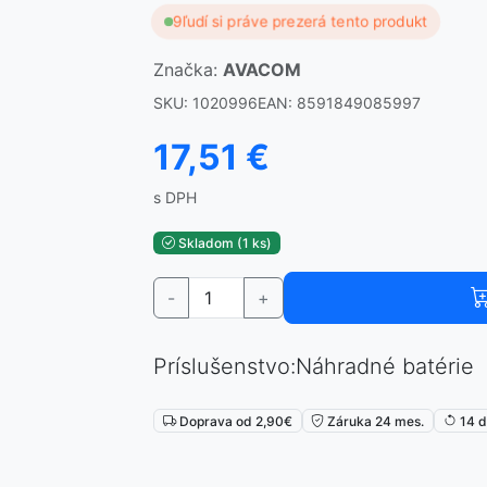
9
ľudí si práve prezerá tento produkt
Značka:
AVACOM
SKU: 1020996
EAN: 8591849085997
17,51 €
s DPH
Skladom (1 ks)
-
+
Príslušenstvo:Náhradné batérie
Doprava od 2,90€
Záruka 24 mes.
14 d