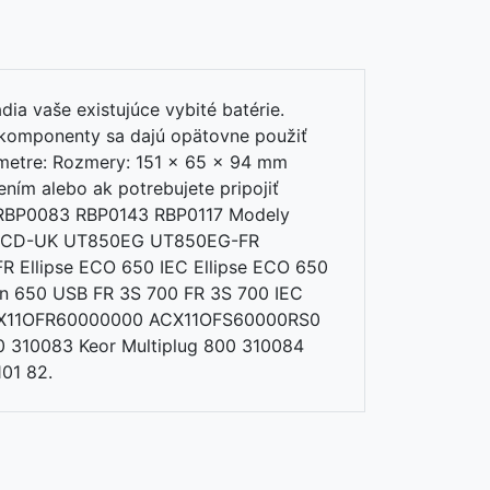
ia vaše existujúce vybité batérie.
o komponenty sa dajú opätovne použiť
rametre: Rozmery: 151 x 65 x 94 mm
ním alebo ak potrebujete pripojiť
ers RBP0083 RBP0143 RBP0117 Modely
LCD-UK UT850EG UT850EG-FR
Ellipse ECO 650 IEC Ellipse ECO 650
n 650 USB FR 3S 700 FR 3S 700 IEC
ACX11OFR60000000 ACX11OFS60000RS0
 310083 Keor Multiplug 800 310084
01 82.