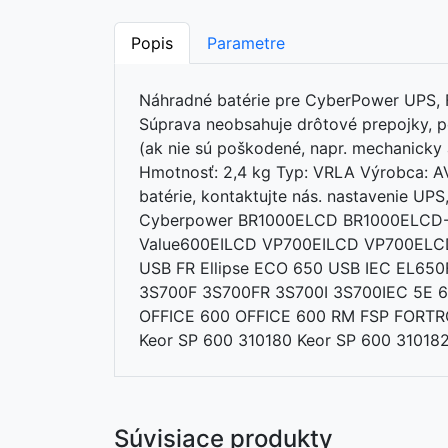
Popis
Parametre
Náhradné batérie pre CyberPower UPS, FS
Súprava neobsahuje drôtové prepojky, po
(ak nie sú poškodené, napr. mechanicky
Hmotnosť: 2,4 kg Typ: VRLA Výrobca: AV
batérie, kontaktujte nás. nastavenie U
Cyberpower BR1000ELCD BR1000ELCD
Value600EILCD VP700EILCD VP700ELCD 
USB FR Ellipse ECO 650 USB IEC EL650
3S700F 3S700FR 3S700I 3S700IEC 5E 
OFFICE 600 OFFICE 600 RM FSP FORTRO
Keor SP 600 310180 Keor SP 600 310182 
Súvisiace produkty