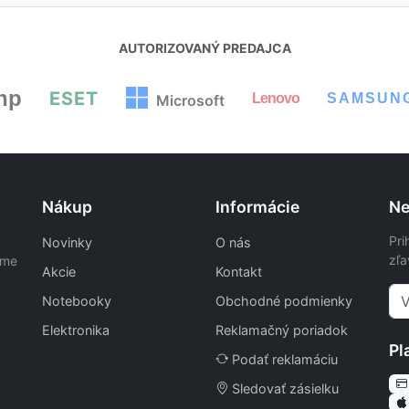
AUTORIZOVANÝ PREDAJCA
hp
ESET
Lenovo
SAMSUN
Microsoft
Nákup
Informácie
Ne
Pri
Novinky
O nás
zľa
ame
Akcie
Kontakt
Notebooky
Obchodné podmienky
Elektronika
Reklamačný poriadok
Pl
Podať reklamáciu
Sledovať zásielku