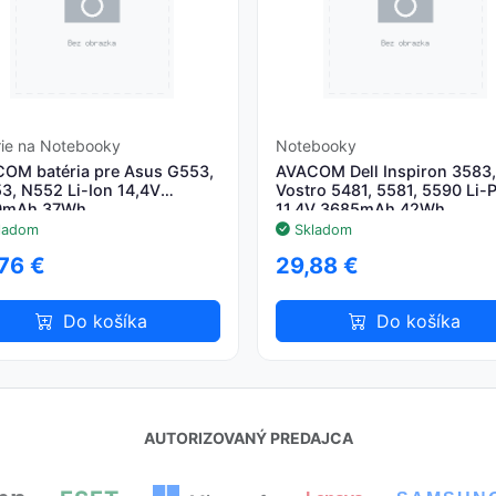
rie na Notebooky
Notebooky
OM batéria pre Asus G553,
AVACOM Dell Inspiron 3583,
3, N552 Li-Ion 14,4V
Vostro 5481, 5581, 5590 Li-P
0mAh 37Wh
11,4V 3685mAh 42Wh
ladom
Skladom
76 €
29,88 €
Do košíka
Do košíka
AUTORIZOVANÝ PREDAJCA