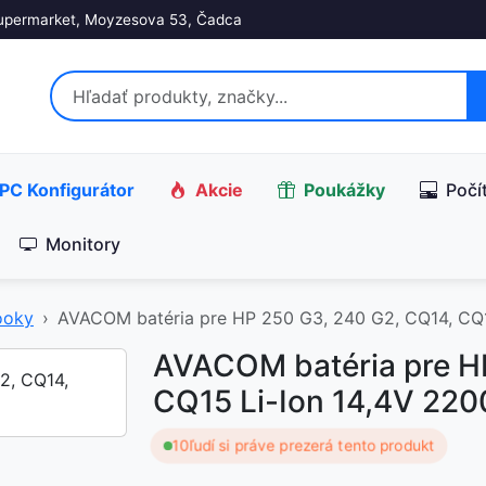
upermarket, Moyzesova 53, Čadca
PC Konfigurátor
Akcie
Poukážky
Počí
Monitory
ooky
AVACOM batéria pre HP 250 G3, 240 G2, CQ14, CQ
AVACOM batéria pre H
CQ15 Li-Ion 14,4V 22
10
ľudí si práve prezerá tento produkt