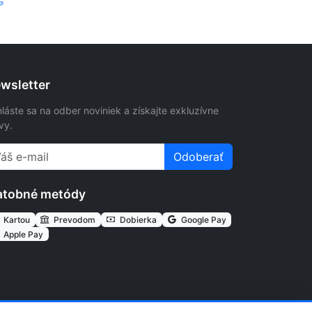
G
wsletter
hláste sa na odber noviniek a získajte exkluzívne
vy.
Odoberať
atobné metódy
Kartou
Prevodom
Dobierka
Google Pay
Apple Pay