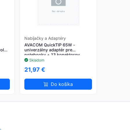
Nabíjačky a Adaptéry
AVACOM QuickTIP 65W -
ol
univerzálny adaptér pre
notebooky + 13 konektorov
Skladom
21,97 €
Do košíka