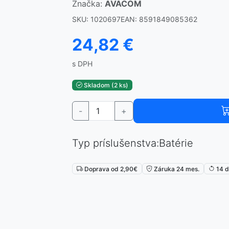
Značka:
AVACOM
SKU: 1020697
EAN: 8591849085362
24,82 €
s DPH
Skladom (2 ks)
-
+
Typ príslušenstva:Batérie
Doprava od 2,90€
Záruka 24 mes.
14 d