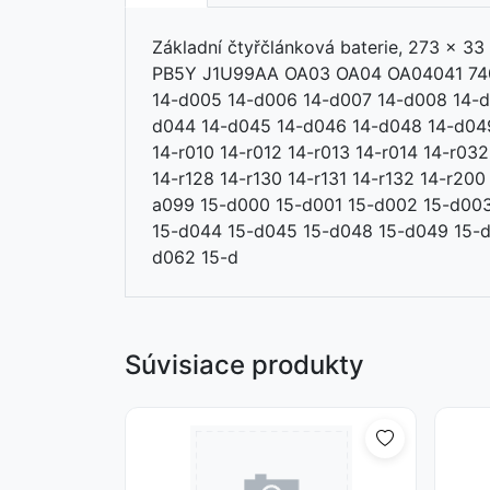
Základní čtyřčlánková baterie, 273 
PB5Y J1U99AA OA03 OA04 OA04041 7407
14-d005 14-d006 14-d007 14-d008 14-d
d044 14-d045 14-d046 14-d048 14-d049
14-r010 14-r012 14-r013 14-r014 14-r032
14-r128 14-r130 14-r131 14-r132 14-r20
a099 15-d000 15-d001 15-d002 15-d003
15-d044 15-d045 15-d048 15-d049 15-d
d062 15-d
Súvisiace produkty