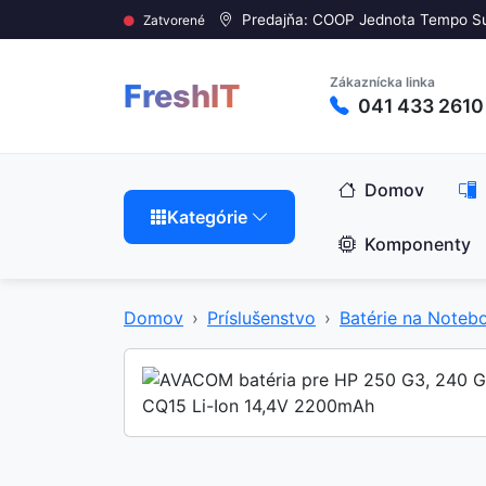
Predajňa: COOP Jednota Tempo S
Zatvorené
Zákaznícka linka
FreshIT
041 433 2610
Domov
Kategórie
Komponenty
Domov
Príslušenstvo
Batérie na Noteb