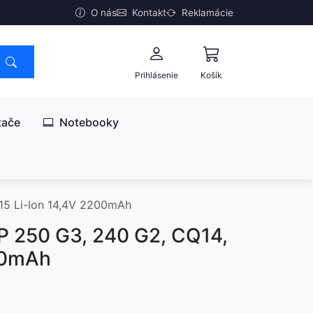
O nás
Kontakt
Reklamácie
Prihlásenie
Košík
tače
Notebooky
15 Li-Ion 14,4V 2200mAh
P 250 G3, 240 G2, CQ14,
00mAh