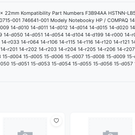
x 33 x 22mm Kompatibility Part Numbers F3B94AA HSTN
15-001 746641-001 Modely Notebooky HP / COMPAQ 14-a
009 14-d010 14-d011 14-d012 14-d014 14-d015 14-d020 1
 14-d050 14-d051 14-d054 14-d104 14-d199 14-r000 14-r0
 14-r033 14-r064 14-r106 14-r115 14-r116 14-r120 14-r121 1
0 14-r201 14-r202 14-r203 14-r204 14-r205 14-r206 14-r20
 15-d004 15-d005 15-d006 15-d007 15-d008 15-d009 15-d
050 15-d051 15-d053 15-d054 15-d055 15-d056 15-d057 