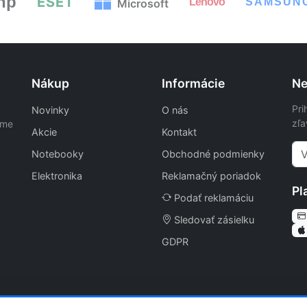
hp
ESET
Lenovo
SAMSUN
Microsoft
Nákup
Informácie
Ne
Pri
Novinky
O nás
zľa
ame
Akcie
Kontakt
Notebooky
Obchodné podmienky
Elektronika
Reklamačný poriadok
Pl
Podať reklamáciu
Sledovať zásielku
GDPR