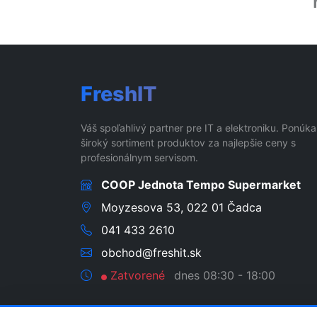
FreshIT
Váš spoľahlivý partner pre IT a elektroniku. Ponúk
široký sortiment produktov za najlepšie ceny s
profesionálnym servisom.
COOP Jednota Tempo Supermarket
Moyzesova 53, 022 01 Čadca
041 433 2610
obchod@freshit.sk
Zatvorené
dnes 08:30 - 18:00