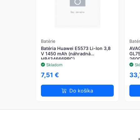
Batérie
Baté
Batéria Huawei E5573 Li-Ion 3,8
AVAC
V 1450 mAh (náhradná
GL75
HB434666RBC)
260
Skladom
Sk
7,51 €
33,
Do košíka