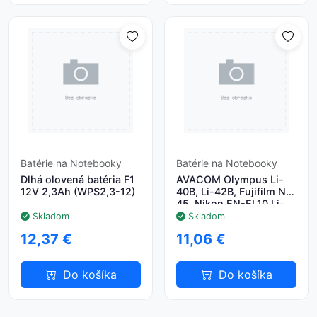
Batérie na Notebooky
Batérie na Notebooky
Dlhá olovená batéria F1
AVACOM Olympus Li-
12V 2,3Ah (WPS2,3-12)
40B, Li-42B, Fujifilm NP-
45, Nikon EN-EL10 Li-
ion 3.7V 740mAh 2.7Wh
Skladom
Skladom
12,37 €
11,06 €
Do košíka
Do košíka