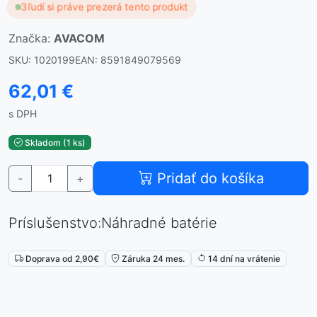
3
ľudí si práve prezerá tento produkt
Značka:
AVACOM
SKU: 1020199
EAN: 8591849079569
62,01 €
s DPH
Skladom (1 ks)
Pridať do košíka
-
+
Príslušenstvo:Náhradné batérie
Doprava od 2,90€
Záruka 24 mes.
14 dní na vrátenie