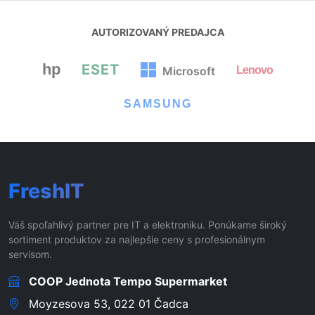
AUTORIZOVANÝ PREDAJCA
hp
ESET
Lenovo
Microsoft
SAMSUNG
FreshIT
Váš spoľahlivý partner pre IT a elektroniku. Ponúkame široký
sortiment produktov za najlepšie ceny s profesionálnym
servisom.
COOP Jednota Tempo Supermarket
Moyzesova 53, 022 01 Čadca