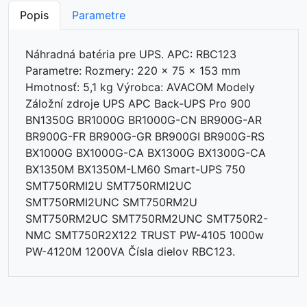
Popis
Parametre
Náhradná batéria pre UPS. APC: RBC123
Parametre: Rozmery: 220 x 75 x 153 mm
Hmotnosť: 5,1 kg Výrobca: AVACOM Modely
Záložní zdroje UPS APC Back-UPS Pro 900
BN1350G BR1000G BR1000G-CN BR900G-AR
BR900G-FR BR900G-GR BR900GI BR900G-RS
BX1000G BX1000G-CA BX1300G BX1300G-CA
BX1350M BX1350M-LM60 Smart-UPS 750
SMT750RMI2U SMT750RMI2UC
SMT750RMI2UNC SMT750RM2U
SMT750RM2UC SMT750RM2UNC SMT750R2-
NMC SMT750R2X122 TRUST PW-4105 1000w
PW-4120M 1200VA Čísla dielov RBC123.