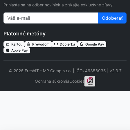
Prihláste sa na odber noviniek a získajte exkluzívne zľavy.
Odoberať
Platobné metódy
Kartou
Prevodom
Dobierka
Google Pay
Apple Pay
© 2026 FreshIT - MP Comp s.r.o. | IČO: 46358935 | v2.3.7
Ochrana súkromia
Cookies