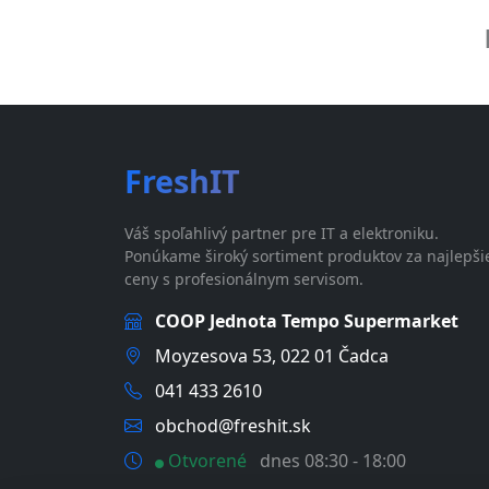
FreshIT
Váš spoľahlivý partner pre IT a elektroniku.
Ponúkame široký sortiment produktov za najlepši
ceny s profesionálnym servisom.
COOP Jednota Tempo Supermarket
Moyzesova 53, 022 01 Čadca
041 433 2610
obchod@freshit.sk
Otvorené
dnes 08:30 - 18:00