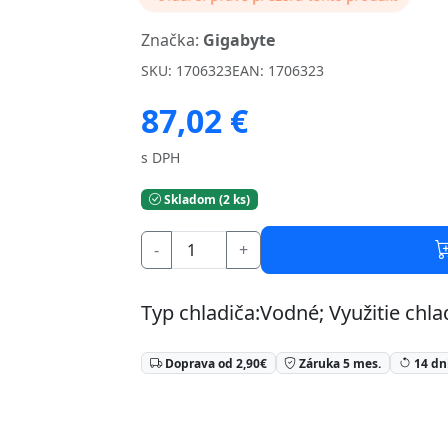
Značka:
Gigabyte
SKU: 1706323
EAN: 1706323
87,02 €
s DPH
Skladom (2 ks)
-
+
Typ chladiča:Vodné; Využitie chl
Doprava od 2,90€
Záruka 5 mes.
14 dní