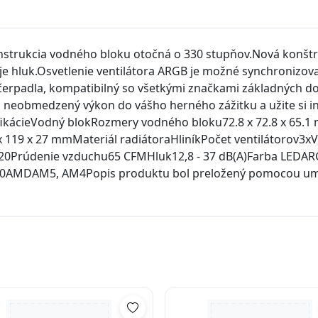
ukcia vodného bloku otočná o 330 stupňov.Nová konštrukc
je hluk.Osvetlenie ventilátora ARGB je možné synchronizova
a čerpadla, kompatibilný so všetkými značkami základných d
 neobmedzený výkon do vášho herného zážitku a užite si ino
ifikácieVodný blokRozmery vodného bloku72.8 x 72.8 x 65.1
119 x 27 mmMateriál radiátoraHliníkPočet ventilátorov3x
H20Prúdenie vzduchu65 CFMHluk12,8 - 37 dB(A)Farba LEDA
1700AMDAM5, AM4Popis produktu bol preložený pomocou ume