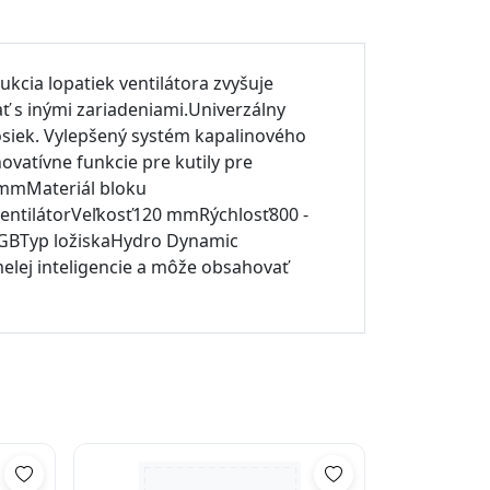
ia lopatiek ventilátora zvyšuje
ť s inými zariadeniami.Univerzálny
osiek. Vylepšený systém kapalinového
vatívne funkcie pre kutily pre
 mmMateriál bloku
VentilátorVeľkosť120 mmRýchlosť800 -
RGBTyp ložiskaHydro Dynamic
lej inteligencie a môže obsahovať