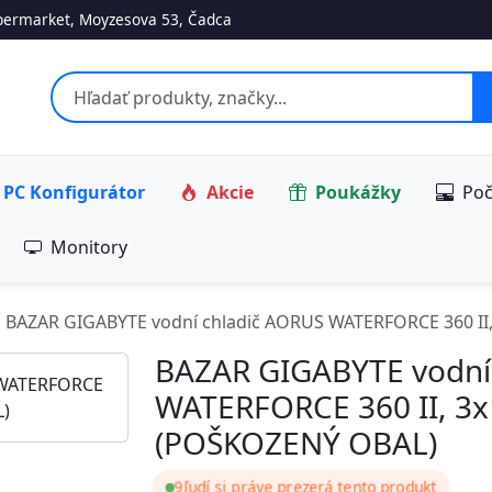
ermarket, Moyzesova 53, Čadca
PC Konfigurátor
Akcie
Poukážky
Poč
Monitory
BAZAR GIGABYTE vodní chladič AORUS WATERFORCE 360 I
BAZAR GIGABYTE vodní
WATERFORCE 360 II, 
(POŠKOZENÝ OBAL)
9
ľudí si práve prezerá tento produkt