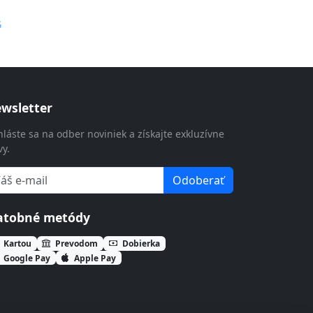
G
wsletter
hláste sa na odber noviniek a získajte exkluzívne
vy.
Odoberať
atobné metódy
Kartou
Prevodom
Dobierka
Google Pay
Apple Pay