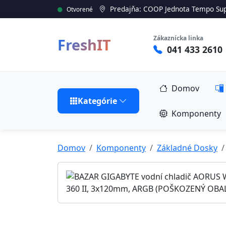
Predajňa: COOP Jednota Tempo Sup
Otvorené
Zákaznícka linka
FreshIT
041 433 2610
Domov
Kategórie
Komponenty
Domov
Komponenty
Základné Dosky