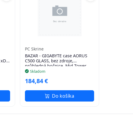
PC Skrine
BAZAR - GIGABYTE case AORUS
1xDP,
C500 GLASS, bez zdroje,
průhledná bočnice, Mid Tower,
černá - Poškozený obal (Komplet)
Skladom
184,84 €
Do košíka