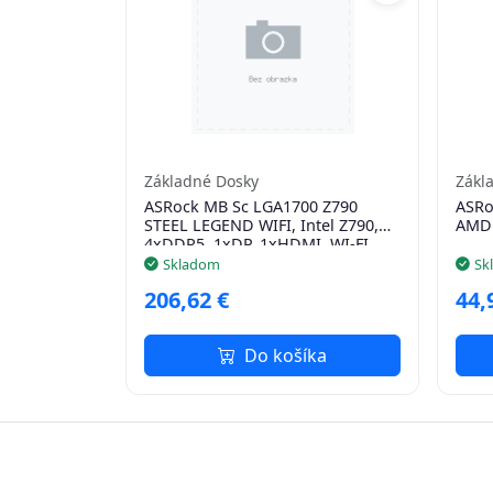
Základné Dosky
Zákl
ASRock MB Sc LGA1700 Z790
ASRo
STEEL LEGEND WIFI, Intel Z790,
AMD 
4xDDR5, 1xDP, 1xHDMI, WI-FI
Skladom
Sk
206,62 €
44,
Do košíka