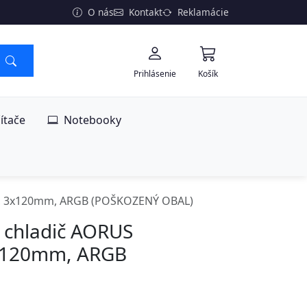
O nás
Kontakt
Reklamácie
Prihlásenie
Košík
ítače
Notebooky
I, 3x120mm, ARGB (POŠKOZENÝ OBAL)
 chladič AORUS
3x120mm, ARGB