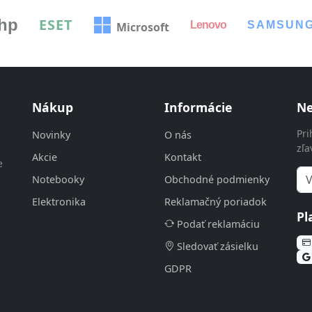
hp
ESET
Lenovo
SAMSUN
Microsoft
Nákup
Informácie
Ne
Pri
Novinky
O nás
zľa
Akcie
Kontakt
e
Notebooky
Obchodné podmienky
Elektronika
Reklamačný poriadok
Pl
Podať reklamáciu
Sledovať zásielku
GDPR