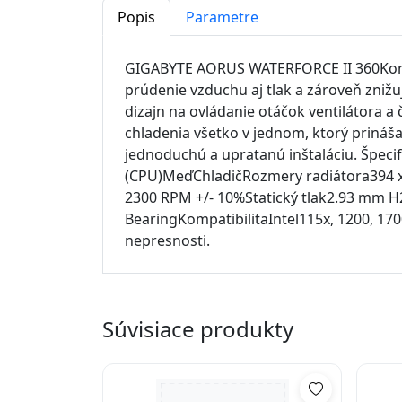
Popis
Parametre
GIGABYTE AORUS WATERFORCE II 360Konstr
prúdenie vzduchu aj tlak a zároveň znižu
dizajn na ovládanie otáčok ventilátora 
chladenia všetko v jednom, ktorý prináša
jednoduchú a upratanú inštaláciu. Špec
(CPU)MeďChladičRozmery radiátora394 x 
2300 RPM +/- 10%Statický tlak2.93 mm 
BearingKompatibilitaIntel115x, 1200, 
nepresnosti.
Súvisiace produkty