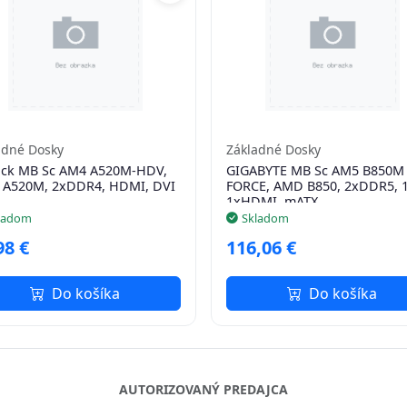
adné Dosky
Základné Dosky
ck MB Sc AM4 A520M-HDV,
GIGABYTE MB Sc AM5 B850M
A520M, 2xDDR4, HDMI, DVI
FORCE, AMD B850, 2xDDR5, 
1xHDMI, mATX
ladom
Skladom
98 €
116,06 €
Do košíka
Do košíka
AUTORIZOVANÝ PREDAJCA