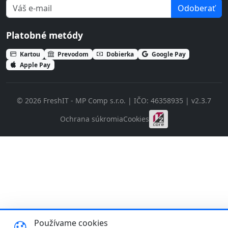
Odoberať
Platobné metódy
Kartou
Prevodom
Dobierka
Google Pay
Apple Pay
© 2026 FreshIT - MP Comp s.r.o. | IČO: 46358935 | v2.3.7
Ochrana súkromia
Cookies
Používame cookies