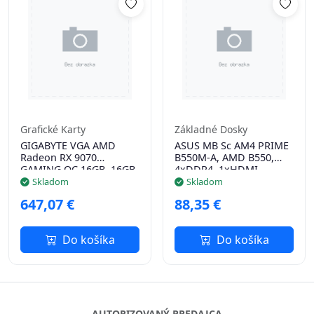
Grafické Karty
Základné Dosky
GIGABYTE VGA AMD
ASUS MB Sc AM4 PRIME
Radeon RX 9070
B550M-A, AMD B550,
GAMING OC 16GB, 16GB
4xDDR4, 1xHDMI,
GDDR6, 2xDP, 2xHDMI
1xDVI, 1xVGA, mATX
Skladom
Skladom
647,07 €
88,35 €
Do košíka
Do košíka
AUTORIZOVANÝ PREDAJCA