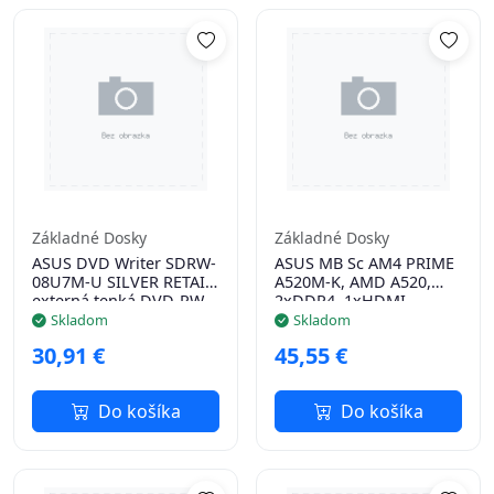
Základné Dosky
Základné Dosky
ASUS DVD Writer SDRW-
ASUS MB Sc AM4 PRIME
08U7M-U SILVER RETAIL,
A520M-K, AMD A520,
externá tenká DVD-RW,
2xDDR4, 1xHDMI,
strieborná, USB
1xVGA, mATX
Skladom
Skladom
30,91 €
45,55 €
Do košíka
Do košíka