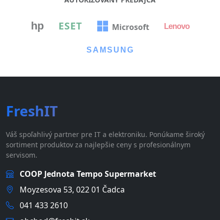
ESET
hp
Microsoft
Lenovo
SAMSUNG
FreshIT
Váš spoľahlivý partner pre IT a elektroniku. Ponúkame široký
sortiment produktov za najlepšie ceny s profesionálnym
servisom.
COOP Jednota Tempo Supermarket
Moyzesova 53, 022 01 Čadca
041 433 2610