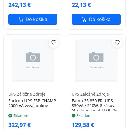
242,13 €
22,13 €
Do košíka
Do košíka
UPS Záložné Zdroje
UPS Záložné Zdroje
Fortron UPS FSP CHAMP
Eaton 3S 850 FR, UPS
2000 VA veža, online
850VA / 510W, 8 zásuviek
(4 zálohované), USB, 2x
USB nabíjanie, slovenské
Skladom
Skladom
zásuvky
322,97 €
129,58 €