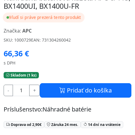
BX1400UI, BX1400U-FR
9
ľudí si práve prezerá tento produkt
Značka:
APC
SKU: 1000729
EAN: 731304260042
66,36 €
s DPH
Skladom (1 ks)
Pridať do košíka
-
+
Príslušenstvo:Náhradné batérie
Doprava od 2,90€
Záruka 24 mes.
14 dní na vrátenie