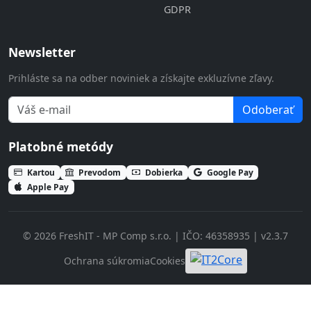
GDPR
Newsletter
Prihláste sa na odber noviniek a získajte exkluzívne zľavy.
Odoberať
Platobné metódy
Kartou
Prevodom
Dobierka
Google Pay
Apple Pay
© 2026 FreshIT - MP Comp s.r.o. | IČO: 46358935 | v2.3.7
Ochrana súkromia
Cookies