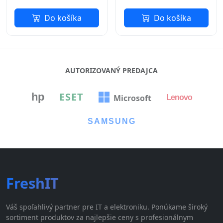
Do košíka
Do košíka
AUTORIZOVANÝ PREDAJCA
ESET
hp
Microsoft
Lenovo
SAMSUNG
FreshIT
Váš spoľahlivý partner pre IT a elektroniku. Ponúkame široký
sortiment produktov za najlepšie ceny s profesionálnym