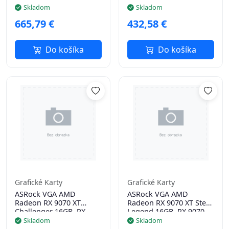
GHz
9060 XT, 16GB GDDR6,
Skladom
Skladom
2xDP, 1xHDMI
665,79 €
432,58 €
Do košíka
Do košíka
Grafické Karty
Grafické Karty
ASRock VGA AMD
ASRock VGA AMD
Radeon RX 9070 XT
Radeon RX 9070 XT Steel
Challenger 16GB, RX
Legend 16GB, RX 9070
9070 XT, 16GB GDDR6,
XT, 16GB GDDR6, 3xDP,
Skladom
Skladom
3xDP, 1x HDMI
1xHDMI