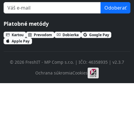
Odoberať
Platobné metódy
Kartou
Prevodom
Dobierka
Google Pay
Apple Pay
© 2026 FreshIT - MP Comp s.r.o. | IČO: 46358935 | v2.3.7
Ochrana súkromia
Cookies