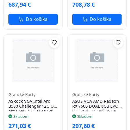
687,94 €
708,78 €
Do košíka
Do košíka
Grafické Karty
Grafické Karty
ASRock VGA Intel Arc
ASUS VGA AMD Radeon
B580 Challenger 12G OC,
RX 7600 DUAL 8GB EVO
Arc B580, 12GB GDDR6,
OC, 8GB GDDR6, 3xDP,
3xDP, 1xHDMI
1xHDMI
Skladom
Skladom
271,03 €
297,60 €