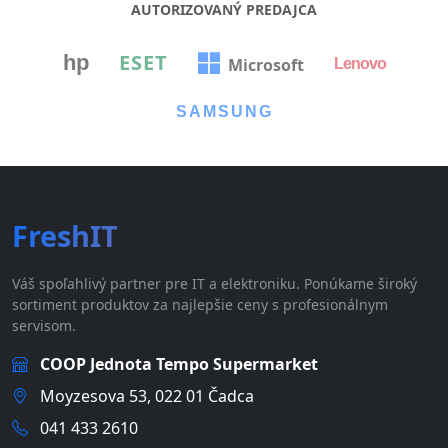
AUTORIZOVANÝ PREDAJCA
ESET
hp
Microsoft
Lenovo
SAMSUNG
FreshIT
Váš spoľahlivý partner pre IT a elektroniku. Ponúkame široký
sortiment produktov za najlepšie ceny s profesionálnym
servisom.
COOP Jednota Tempo Supermarket
Moyzesova 53, 022 01 Čadca
041 433 2610