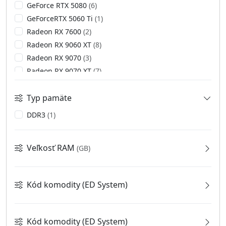
GeForce RTX 5080
(6)
GeForceRTX 5060 Ti
(1)
Radeon RX 7600
(2)
Radeon RX 9060 XT
(8)
Radeon RX 9070
(3)
Radeon RX 9070 XT
(7)
RTX 5060 Ti
(1)
Typ pamäte
DDR3
(1)
Veľkosť RAM
(GB)
4
(1)
8
(1)
Kód komodity (ED System)
12
(2)
ACP
(2)
16
(5)
ASC
(5)
250
(1)
Kód komodity (ED System)