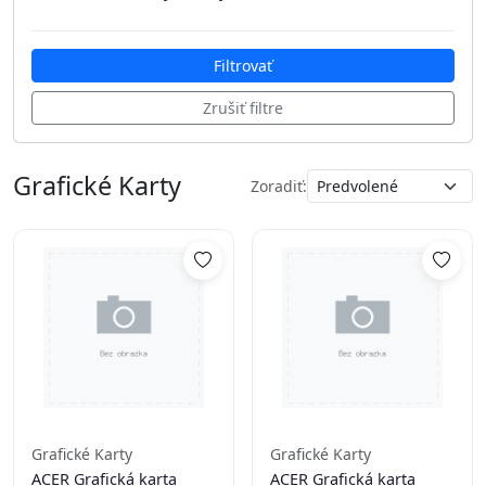
MSI
(1)
500
(2)
ACP
(2)
PNY
(6)
ASC
(5)
Filtrovať
MSI
(1)
Zrušiť filtre
PNY
(6)
Grafické Karty
Zoradiť:
Grafické Karty
Grafické Karty
ACER Grafická karta
ACER Grafická karta