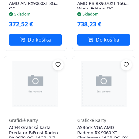
AMD AN RX9060XT 8G
AMD PB RX9070XT 16G
OC
White Edition OC
Skladom
Skladom
372,52 €
738,23 €
Do košíka
Do košíka
Grafické Karty
Grafické Karty
ACER Grafická karta
ASRock VGA AMD
Predator BiFrost Radeon
Radeon RX 9060 XT
RX 9070 OC, 16GB, 2.7
Challenger 16GB OC, RX