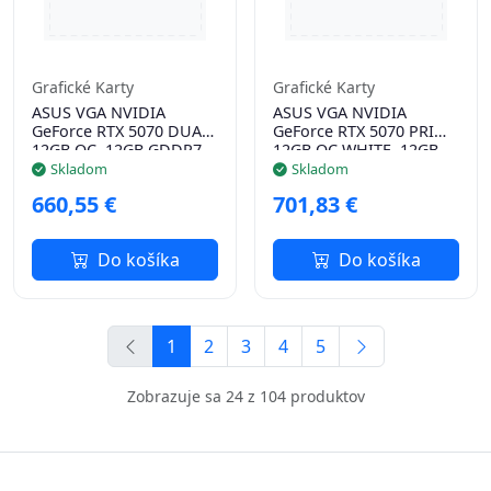
Grafické Karty
Grafické Karty
ASUS VGA NVIDIA
ASUS VGA NVIDIA
GeForce RTX 5070 DUAL
GeForce RTX 5070 PRIME
12GB OC, 12GB GDDR7,
12GB OC WHITE, 12GB
3xDP, 1xHDMI
GDDR7, 3xDP, 1xHDMI
Skladom
Skladom
660,55 €
701,83 €
Do košíka
Do košíka
1
2
3
4
5
Zobrazuje sa 24 z 104 produktov