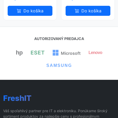
Do košíka
Do košíka
AUTORIZOVANÝ PREDAJCA
hp
ESET
Lenovo
Microsoft
SAMSUNG
FreshIT
Váš spoľahlivý partner pre IT a elektroniku. Ponúkame široký
sortiment produktov za najlepšie ceny s profesionálnym