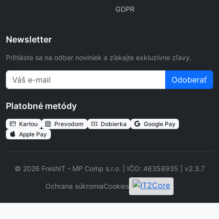
GDPR
Newsletter
Prihláste sa na odber noviniek a získajte exkluzívne zľavy.
Odoberať
Platobné metódy
Kartou
Prevodom
Dobierka
Google Pay
Apple Pay
© 2026 FreshIT - MP Comp s.r.o. | IČO: 46358935 | v2.3.7
Ochrana súkromia
Cookies