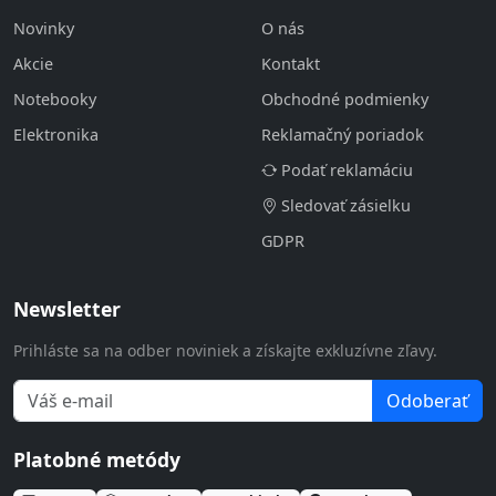
Novinky
O nás
Akcie
Kontakt
Notebooky
Obchodné podmienky
Elektronika
Reklamačný poriadok
Podať reklamáciu
Sledovať zásielku
GDPR
Newsletter
Prihláste sa na odber noviniek a získajte exkluzívne zľavy.
Odoberať
Platobné metódy