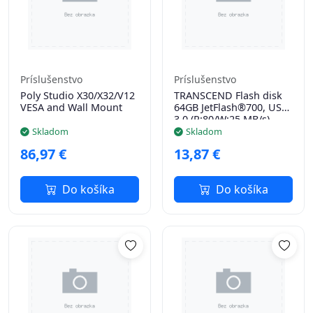
Príslušenstvo
Príslušenstvo
Poly Studio X30/X32/V12
TRANSCEND Flash disk
VESA and Wall Mount
64GB JetFlash®700, USB
3.0 (R:80/W:25 MB/s)
čierna
Skladom
Skladom
86,97 €
13,87 €
Do košíka
Do košíka