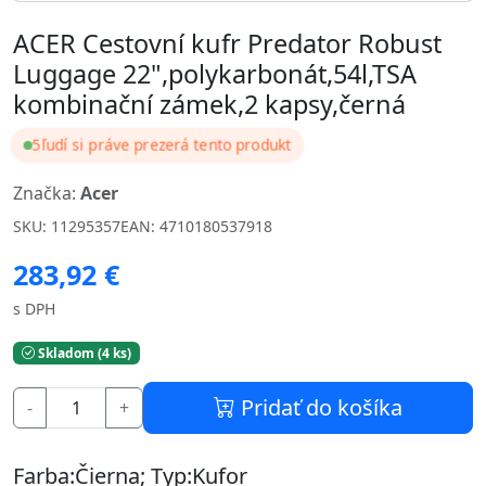
ACER Cestovní kufr Predator Robust
Luggage 22",polykarbonát,54l,TSA
kombinační zámek,2 kapsy,černá
5
ľudí si práve prezerá tento produkt
Značka:
Acer
SKU: 11295357
EAN: 4710180537918
283,92 €
s DPH
Skladom (4 ks)
Pridať do košíka
-
+
Farba:Čierna; Typ:Kufor