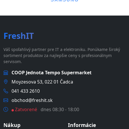
FreshIT
Váš spoľahlivý partner pre IT a elektroniku. Ponúkame široký
sortiment produktov za najlepšie ceny s profesionálnym
servisom.
COOP Jednota Tempo Supermarket
Moyzesova 53, 022 01 Čadca
041 433 2610
obchod@freshit.sk
Zatvorené
dnes 08:30 - 18:00
Nákup
Informácie