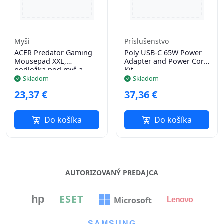
Myši
Príslušenstvo
ACER Predator Gaming
Poly USB-C 65W Power
Mousepad XXL,
Adapter and Power Cord
podložka pod myš a
Kit
klávesnici, spodní
Skladom
Skladom
gumová protiskluzová
23,37 €
37,36 €
vrstva
Do košíka
Do košíka
AUTORIZOVANÝ PREDAJCA
ESET
hp
Microsoft
Lenovo
SAMSUNG