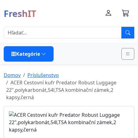
FreshIT
Kategórie
Domov
Príslušenstvo
ACER Cestovní kufr Predator Robust Luggage
22",polykarbonát,54l,TSA kombinační zámek,2
kapsy,černá