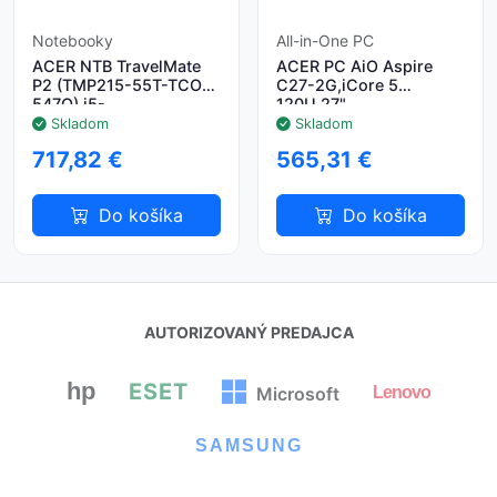
Notebooky
All-in-One PC
ACER NTB TravelMate
ACER PC AiO Aspire
P2 (TMP215-55T-TCO-
C27-2G,iCore 5
547Q),i5-
120U,27"
120U,15.6"FHD,16GB,512GB
FHD,8GB,512GB
Skladom
Skladom
SSD,Intel
SSD,UHD,W11,Black
717,82 €
565,31 €
Graphics,W11P,Silver
Do košíka
Do košíka
AUTORIZOVANÝ PREDAJCA
hp
ESET
Lenovo
Microsoft
SAMSUNG