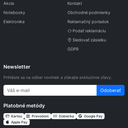
Akcie
Kontakt
Notebooky
Obchodné podmienky
Elektronika
Reklamačný poriadok
Podať reklamáciu
Sledovať zásielku
GDPR
Newsletter
Prihláste sa na odber noviniek a získajte exkluzívne zľavy.
Odoberať
Platobné metódy
Kartou
Prevodom
Dobierka
Google Pay
Apple Pay