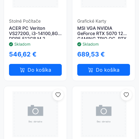
Stolné Počítače
Grafické Karty
ACER PC Veriton
MSI VGA NVIDIA
VS2720G, i3-14100,8GB
GeForce RTX 5070 12G
DDR5,512GB M.2
GAMING TRIO OC, RTX
SSD,Wifi,DVD±RW,USB
5070, 12GB GDDR7,
Skladom
Skladom
KB+mouse,W11P,180W,Black
3xDP, 1xHDMI
546,62 €
689,53 €
Do košíka
Do košíka