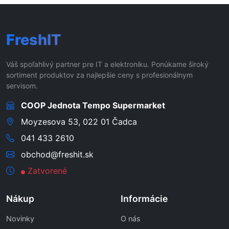
FreshIT
Váš spoľahlivý partner pre IT a elektroniku. Ponúkame široký
sortiment produktov za najlepšie ceny s profesionálnym
servisom.
COOP Jednota Tempo Supermarket
Moyzesova 53, 022 01 Čadca
041 433 2610
obchod@freshit.sk
Zatvorené
Nákup
Informácie
Novinky
O nás