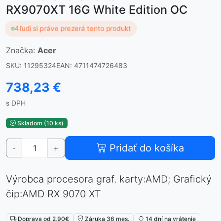
RX9070XT 16G White Edition OC
4
ľudí si práve prezerá tento produkt
Značka:
Acer
SKU: 11295324
EAN: 4711474726483
738,23 €
s DPH
Skladom (10 ks)
Pridať do košíka
-
+
Výrobca procesora graf. karty:AMD; Grafický
čip:AMD RX 9070 XT
Doprava od 2,90€
Záruka 36 mes.
14 dní na vrátenie