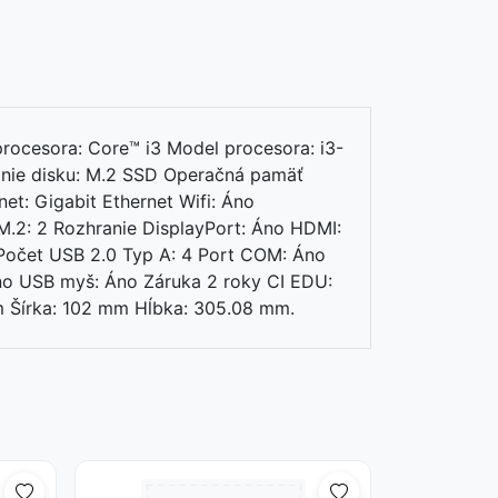
rocesora: Core™ i3 Model procesora: i3-
anie disku: M.2 SSD Operačná pamäť
t: Gigabit Ethernet Wifi: Áno
 M.2: 2 Rozhranie DisplayPort: Áno HDMI:
Počet USB 2.0 Typ A: 4 Port COM: Áno
o USB myš: Áno Záruka 2 roky CI EDU:
mm Šírka: 102 mm Hĺbka: 305.08 mm.