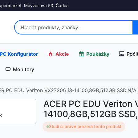
upermarket, Moyzesova 53, Čadca
PC Konfigurátor
Akcie
Poukážky
Počí
Monitory
R PC EDU Veriton VX2720G,i3-14100,8GB,512GB SSD,N/A,
ACER PC EDU Veriton 
14100,8GB,512GB SSD,
3
ľudí si práve prezerá tento produkt