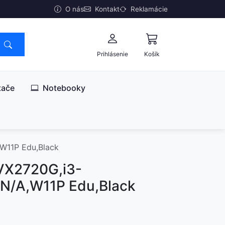
O nás
Kontakt
Reklamácie
Prihlásenie
Košík
tače
Notebooky
W11P Edu,Black
VX2720G,i3-
N/A,W11P Edu,Black