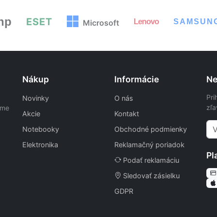
hp
ESET
Lenovo
SAMSUN
Microsoft
Nákup
Informácie
Ne
Pri
Novinky
O nás
zľa
ame
Akcie
Kontakt
Notebooky
Obchodné podmienky
Elektronika
Reklamačný poriadok
Pl
Podať reklamáciu
Sledovať zásielku
GDPR