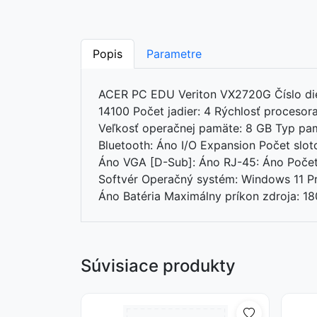
Popis
Parametre
ACER PC EDU Veriton VX2720G Číslo diel
14100 Počet jadier: 4 Rýchlosť proceso
Veľkosť operačnej pamäte: 8 GB Typ pam
Bluetooth: Áno I/O Expansion Počet slot
Áno VGA [D-Sub]: Áno RJ-45: Áno Počet
Softvér Operačný systém: Windows 11 P
Áno Batéria Maximálny príkon zdroja: 18
Súvisiace produkty