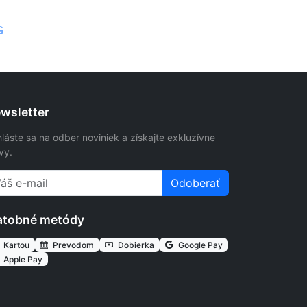
G
wsletter
hláste sa na odber noviniek a získajte exkluzívne
vy.
Odoberať
atobné metódy
Kartou
Prevodom
Dobierka
Google Pay
Apple Pay