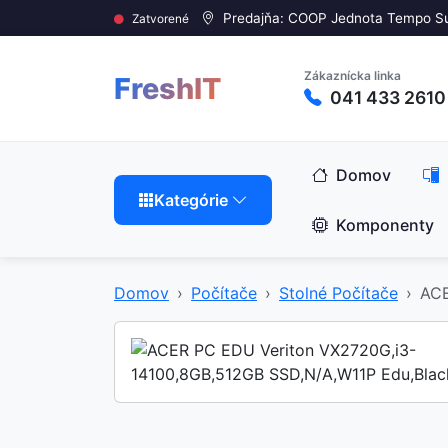
Predajňa: COOP Jednota Tempo S
Zatvorené
Zákaznícka linka
FreshIT
041 433 2610
Domov
Kategórie
Komponenty
Domov
Počítače
Stolné Počítače
ACE