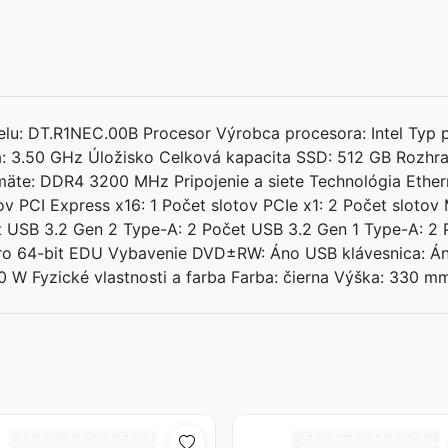
u: DT.R1NEC.00B Procesor Výrobca procesora: Intel Typ p
ra: 3.50 GHz Úložisko Celková kapacita SSD: 512 GB Rozhr
äte: DDR4 3200 MHz Pripojenie a siete Technológia Etherne
ov PCI Express x16: 1 Počet slotov PCIe x1: 2 Počet slotov
 USB 3.2 Gen 2 Type-A: 2 Počet USB 3.2 Gen 1 Type-A: 2 
ro 64-bit EDU Vybavenie DVD±RW: Áno USB klávesnica: Án
0 W Fyzické vlastnosti a farba Farba: čierna Výška: 330 