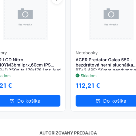
tory
Notebooky
 LCD Nitro
ACER Predator Galea 550 -
0YM3bmiiprx,60cm IPS
bezdrátová herní sluchátka
FHD,250nits,178/178,1ms,Audio,Repro,VESA,HDMI,DP,Pivot,Black
BT+2.4RF; 50mm neodymov
měniče; odnímatelný mikrof
ladom
Skladom
fre
21 €
112,21 €
Do košíka
Do košíka
AUTORIZOVANÝ PREDAJCA