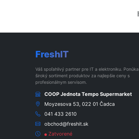
FreshIT
Váš spoľahlivý partner pre IT a elektroniku. Ponúk
široký sortiment produktov za najlepšie ceny s
profesionálnym servisom.
COOP Jednota Tempo Supermarket
Moyzesova 53, 022 01 Čadca
041 433 2610
obchod@freshit.sk
Zatvorené