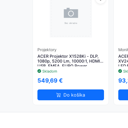
Projektory
Moni
ACER Projektor X1528Ki - DLP,
ACER
1080p, 5200 Lm, 10000:1, HDMI,
XV24
USB, EMEA, EURO Power
LED,
Skladom
Sk
549,69 €
93,
Do košíka