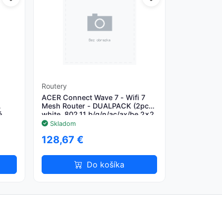
Routery
ACER Connect Wave 7 - Wifi 7
Mesh Router - DUALPACK (2pcs),
é
white, 802.11 b/g/n/ac/ax/be 2x2,
on;
Dual band 2.4GHz + 5GHz or
Skladom
128,67 €
Do košíka