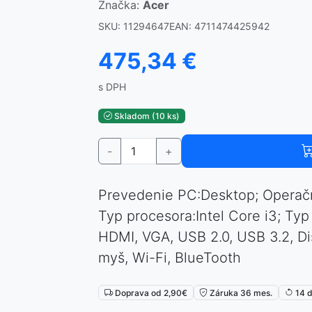
Značka:
Acer
SKU: 11294647
EAN: 4711474425942
475,34 €
s DPH
Skladom (10 ks)
-
+
Prevedenie PC:Desktop; Operač
Typ procesora:Intel Core i3; Ty
HDMI, VGA, USB 2.0, USB 3.2, Di
myš, Wi-Fi, BlueTooth
Doprava od 2,90€
Záruka 36 mes.
14 d