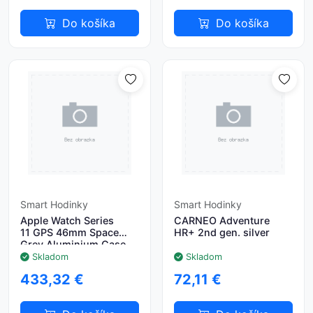
Do košíka
Do košíka
Smart Hodinky
Smart Hodinky
Apple Watch Series
CARNEO Adventure
11 GPS 46mm Space
HR+ 2nd gen. silver
Grey Aluminium Case
with Black Sport Band -
Skladom
Skladom
M/L
433,32 €
72,11 €