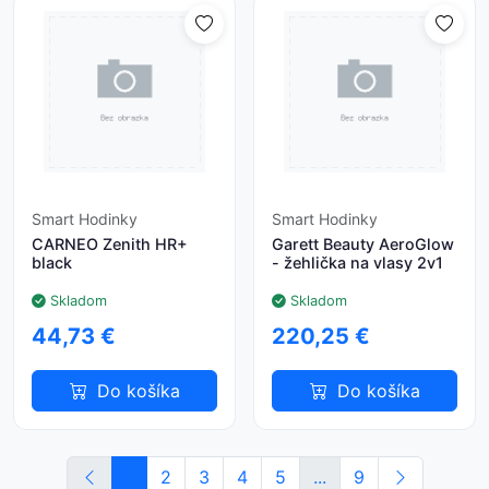
Smart Hodinky
Smart Hodinky
CARNEO Zenith HR+
Garett Beauty AeroGlow
black
- žehlička na vlasy 2v1
Skladom
Skladom
44,73 €
220,25 €
Do košíka
Do košíka
1
2
3
4
5
...
9