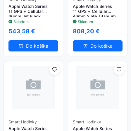
Apple Watch Series
Apple Watch Series
11 GPS + Cellular
11 GPS + Cellular
46mm Jet Black
46mm Slate Titanium
Aluminium Case with
Case with Slate
Skladom
Skladom
Black Sport Band - M/L
Milanese Loop - S/M
543,58 €
808,20 €
Do košíka
Do košíka
Smart Hodinky
Smart Hodinky
Apple Watch Series
Apple Watch Series