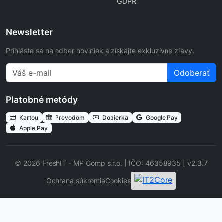
GDPR
Newsletter
Prihláste sa na odber noviniek a získajte exkluzívne zľavy.
Odoberať
Platobné metódy
Kartou
Prevodom
Dobierka
Google Pay
Apple Pay
© 2026 FreshIT - MP Comp s.r.o. | IČO: 46358935 | v2.3.7
Ochrana súkromia
Cookies