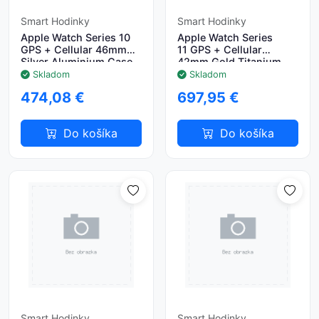
Smart Hodinky
Smart Hodinky
Apple Watch Series 10
Apple Watch Series
GPS + Cellular 46mm
11 GPS + Cellular
Silver Aluminium Case
42mm Gold Titanium
with Denim Sport Band -
Case with Light Blush
Skladom
Skladom
S/M
Sport Band - S/M
474,08 €
697,95 €
Do košíka
Do košíka
Smart Hodinky
Smart Hodinky