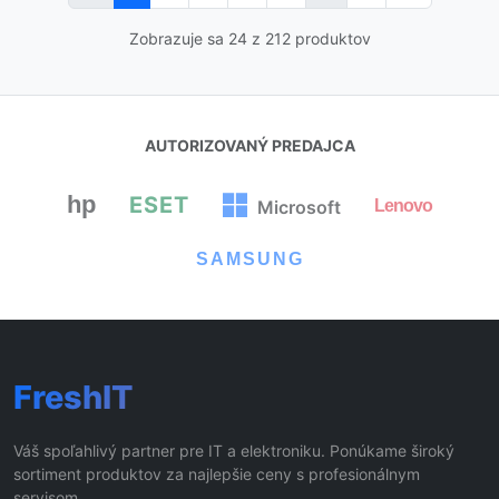
Zobrazuje sa 24 z 212 produktov
AUTORIZOVANÝ PREDAJCA
hp
ESET
Lenovo
Microsoft
SAMSUNG
FreshIT
Váš spoľahlivý partner pre IT a elektroniku. Ponúkame široký
sortiment produktov za najlepšie ceny s profesionálnym
servisom.