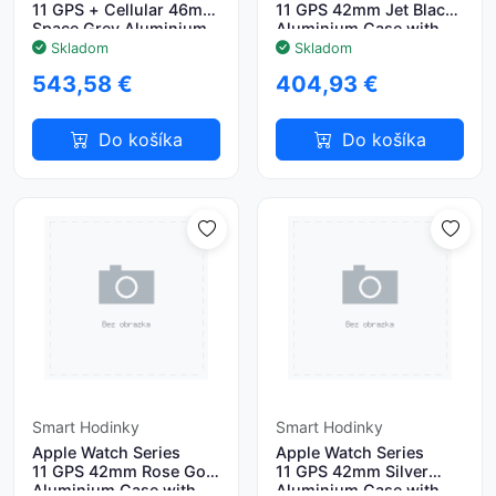
11 GPS + Cellular 46mm
11 GPS 42mm Jet Black
Space Grey Aluminium
Aluminium Case with
Case with Black Sport
Black Sport Band - S/M
Skladom
Skladom
Band - M/L
543,58 €
404,93 €
Do košíka
Do košíka
Smart Hodinky
Smart Hodinky
Apple Watch Series
Apple Watch Series
11 GPS 42mm Rose Gold
11 GPS 42mm Silver
Aluminium Case with
Aluminium Case with