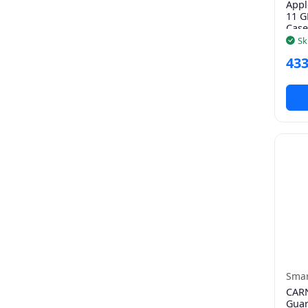
Appl
11 G
Case
S/M
Sk
433
Smar
CARN
Guar