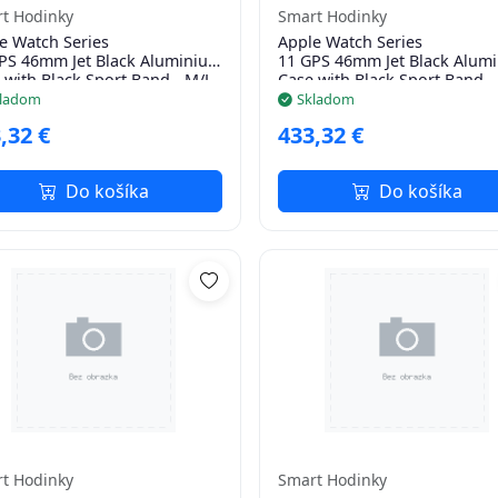
t Hodinky
Smart Hodinky
e Watch Series
Apple Watch Series
PS 46mm Jet Black Aluminium
11 GPS 46mm Jet Black Alum
 with Black Sport Band - M/L
Case with Black Sport Band -
ladom
Skladom
,32 €
433,32 €
Do košíka
Do košíka
t Hodinky
Smart Hodinky