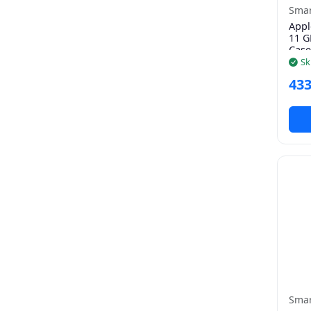
Smar
Appl
11 G
Case
Sk
433
Smar