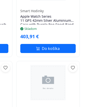
Smart Hodinky
Apple Watch Series
11 GPS 42mm Silver Aluminium
lush
Case with Purple Fog Sport Band -
S/M
Skladom
403,91 €
Do košíka