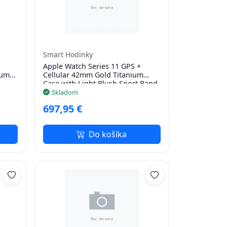
Smart Hodinky
Apple Watch Series 11 GPS +
ium
Cellular 42mm Gold Titanium
-
Case with Light Blush Sport Band
- S/M
Skladom
697,95 €
Do košíka