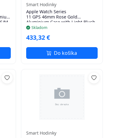
Smart Hodinky
Apple Watch Series
inium
11 GPS 46mm Rose Gold
 S/M
Aluminium Case with Light Blush
Sport Band - S/M
Skladom
433,32 €
Do košíka
Smart Hodinky