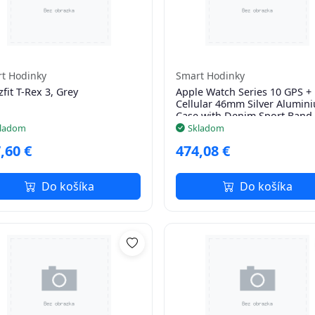
t Hodinky
Smart Hodinky
fit T-Rex 3, Grey
Apple Watch Series 10 GPS +
Cellular 46mm Silver Alumin
Case with Denim Sport Band 
S/M
ladom
Skladom
,60 €
474,08 €
Do košíka
Do košíka