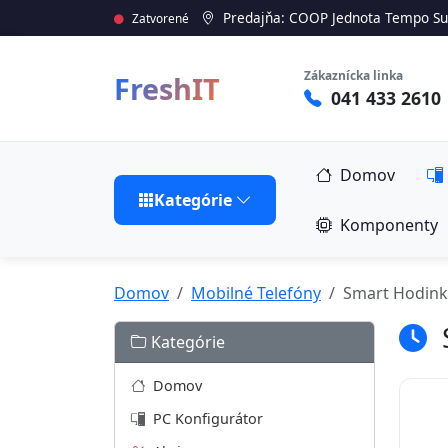
Predajňa: COOP Jednota Tempo Su
Zatvorené
Zákaznícka linka
FreshIT
041 433 2610
Domov
Kategórie
Komponenty
Domov
Mobilné Telefóny
Smart Hodink
Kategórie
Domov
PC Konfigurátor