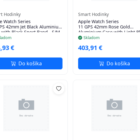
t Hodinky
Smart Hodinky
e Watch Series
Apple Watch Series
PS 42mm Jet Black Aluminium
11 GPS 42mm Rose Gold
 with Black Sport Band - S/M
Aluminium Case with Light B
Sport Band - S/M
ladom
Skladom
,93 €
403,91 €
Do košíka
Do košíka