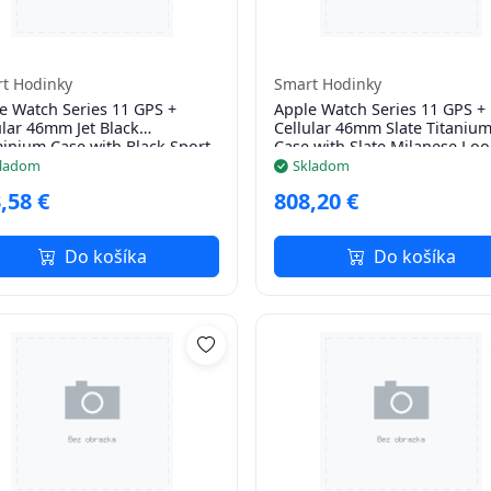
t Hodinky
Smart Hodinky
e Watch Series 11 GPS +
Apple Watch Series 11 GPS +
ular 46mm Jet Black
Cellular 46mm Slate Titaniu
inium Case with Black Sport
Case with Slate Milanese Loo
 - M/L
S/M
ladom
Skladom
,58 €
808,20 €
Do košíka
Do košíka