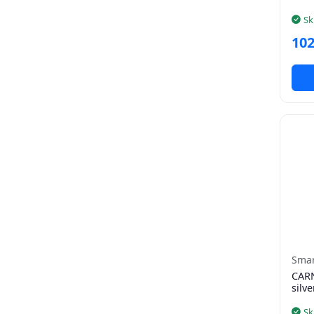
Sk
102
Smar
CARN
silve
Sk