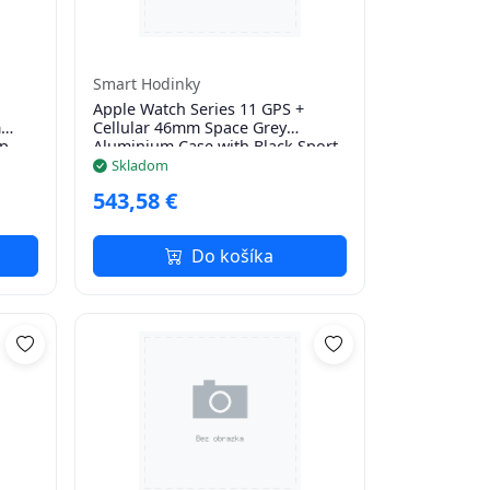
Smart Hodinky
Apple Watch Series 11 GPS +
m
Cellular 46mm Space Grey
p -
Aluminium Case with Black Sport
Band - M/L
Skladom
543,58 €
Do košíka