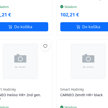
ladom
Skladom
,21 €
102,21 €
Do košíka
Do košíka
t Hodinky
Smart Hodinky
EO Heiloo HR+ 2nd gen.
CARNEO Zenith HR+ black
r
ladom
Skladom