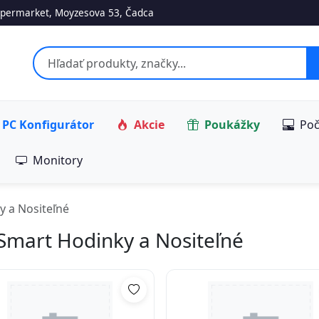
permarket, Moyzesova 53, Čadca
PC Konfigurátor
Akcie
Poukážky
Poč
Monitory
y a Nositeľné
Smart Hodinky a Nositeľné