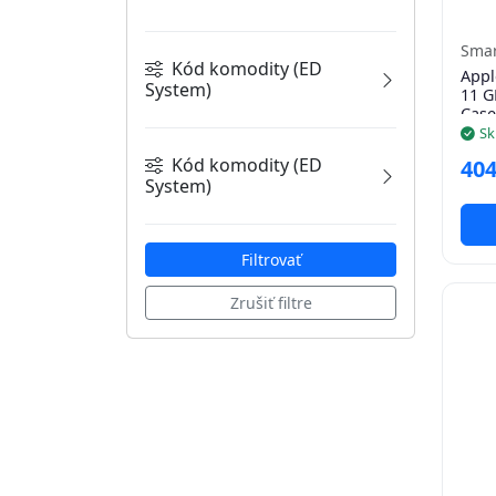
IP65
(2)
Smar
IP67
(8)
Kód komodity (ED
Appl
System)
11 G
Case
APE
(13)
Sk
GRT
(33)
Kód komodity (ED
404
KAM
(17)
System)
NAV
(6)
APE
(13)
NOK
(1)
GRT
(33)
Filtrovať
TEU
(18)
KAM
(17)
XEC
(7)
Zrušiť filtre
NAV
(6)
NOK
(1)
TEU
(18)
XEC
(7)