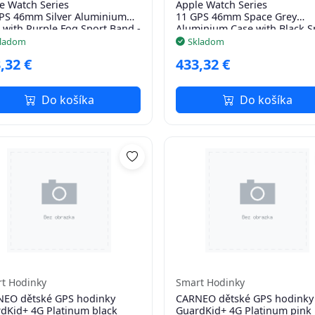
e Watch Series
Apple Watch Series
PS 46mm Silver Aluminium
11 GPS 46mm Space Grey
 with Purple Fog Sport Band -
Aluminium Case with Black S
Band - M/L
ladom
Skladom
,32 €
433,32 €
Do košíka
Do košíka
t Hodinky
Smart Hodinky
EO dětské GPS hodinky
CARNEO dětské GPS hodinky
dKid+ 4G Platinum black
GuardKid+ 4G Platinum pink