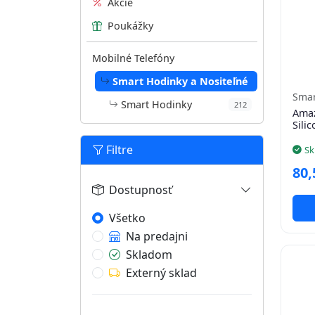
Akcie
Poukážky
Mobilné Telefóny
Smart Hodinky a Nositeľné
Smar
Smart Hodinky
212
Amaz
Sili
Filtre
Sk
80,
Dostupnosť
Všetko
Na predajni
Skladom
Externý sklad